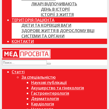
ЛІКАРІ ВІДПОЧИВАЮТЬ
ДЕНЬ В ІСТОРІЇ
ІСТОРІЇ З ЖИТТЯ
ТЕРИТОРІЯ ПАЦІЄНТА
ДІЄТИ ТА КОРЕКЦІЯ ВАГИ
ЗДОРОВЕ ЖИТТЯ В ДОРОСЛОМУ ВІЦІ
СИСТЕМИ ТА ОРГАНИ
КОНТАКТИ
Статті
За спеціальністю
Наукові публікації
Акушерство та гінекологія
Гастроентерологія
Дерматологія
Кардіологія