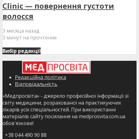
Clinic — повернення густоти
волосся
3 месяца назад
3 минут на прочтение
Вибір редакції
Редакційна політика
Відповідальність
«Медпросвіта» - джерело професійної інформації зі
світу медицини, розрахованої на практикуючих
лікарів усіх спеціальностей. При використанні
матеріалів сайту посилання на medprosvita.com.ua
обов'язкове!
+38 044 490 90 88