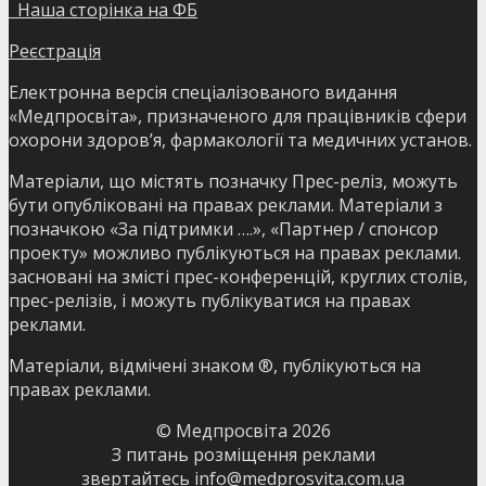
Наша сторінка на ФБ
Реєстрація
Електронна версія спеціалізованого видання
«Медпросвіта», призначеного для працівників сфери
охорони здоров’я, фармакології та медичних установ.
Матеріали, що містять позначку Прес-реліз, можуть
бути опубліковані на правах реклами. Матеріали з
позначкою «За підтримки ….», «Партнер / спонсор
проекту» можливо публікуються на правах реклами.
засновані на змісті прес-конференцій, круглих столів,
прес-релізів, і можуть публікуватися на правах
реклами.
Матеріали, відмічені знаком ®, публікуються на
правах реклами.
© Медпросвіта
2026
З питань розміщення реклами
звертайтесь
info@medprosvita.com.ua