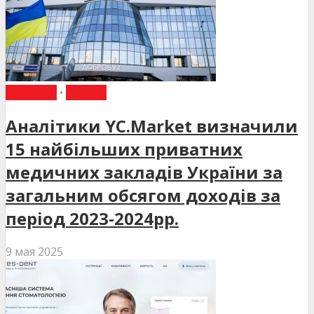
НОВИНИ
•
СТАТТІ
Аналітики YC.Market визначили
15 найбільших приватних
медичних закладів України за
загальним обсягом доходів за
період 2023-2024рр.
9 мая 2025