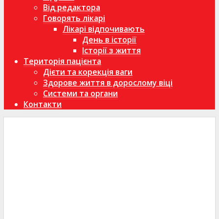
Від редактора
Говорять лікарі
Лікарі відпочивають
День в історії
Історії з життя
Територія пацієнта
Дієти та корекція ваги
Здорове життя в дорослому віці
Системи та органи
Контакти