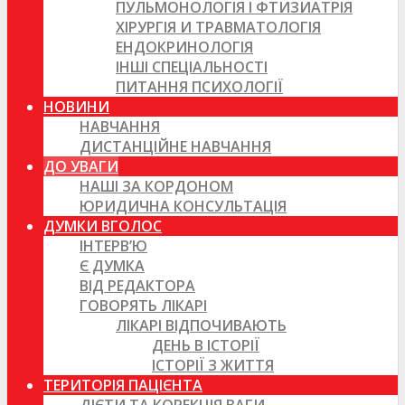
ПУЛЬМОНОЛОГІЯ І ФТИЗИАТРІЯ
ХІРУРГІЯ И ТРАВМАТОЛОГІЯ
ЕНДОКРИНОЛОГІЯ
ІНШІ СПЕЦІАЛЬНОСТІ
ПИТАННЯ ПСИХОЛОГІЇ
НОВИНИ
НАВЧАННЯ
ДИСТАНЦІЙНЕ НАВЧАННЯ
ДО УВАГИ
НАШІ ЗА КОРДОНОМ
ЮРИДИЧНА КОНСУЛЬТАЦІЯ
ДУМКИ ВГОЛОС
ІНТЕРВ’Ю
Є ДУМКА
ВІД РЕДАКТОРА
ГОВОРЯТЬ ЛІКАРІ
ЛІКАРІ ВІДПОЧИВАЮТЬ
ДЕНЬ В ІСТОРІЇ
ІСТОРІЇ З ЖИТТЯ
ТЕРИТОРІЯ ПАЦІЄНТА