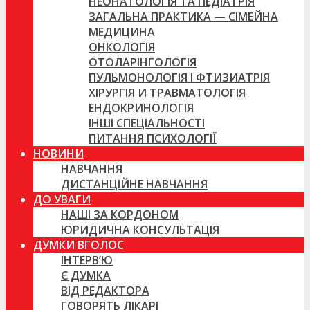
НЕОНАТОЛОГІЯ ТА ПЕДІАТРІЯ
ЗАГАЛЬНА ПРАКТИКА — СІМЕЙНА
МЕДИЦИНА
ОНКОЛОГІЯ
ОТОЛАРІНГОЛОГІЯ
ПУЛЬМОНОЛОГІЯ І ФТИЗИАТРІЯ
ХІРУРГІЯ И ТРАВМАТОЛОГІЯ
ЕНДОКРИНОЛОГІЯ
ІНШІ СПЕЦІАЛЬНОСТІ
ПИТАННЯ ПСИХОЛОГІЇ
НОВИНИ
НАВЧАННЯ
ДИСТАНЦІЙНЕ НАВЧАННЯ
ДО УВАГИ
НАШІ ЗА КОРДОНОМ
ЮРИДИЧНА КОНСУЛЬТАЦІЯ
ДУМКИ ВГОЛОС
ІНТЕРВ’Ю
Є ДУМКА
ВІД РЕДАКТОРА
ГОВОРЯТЬ ЛІКАРІ