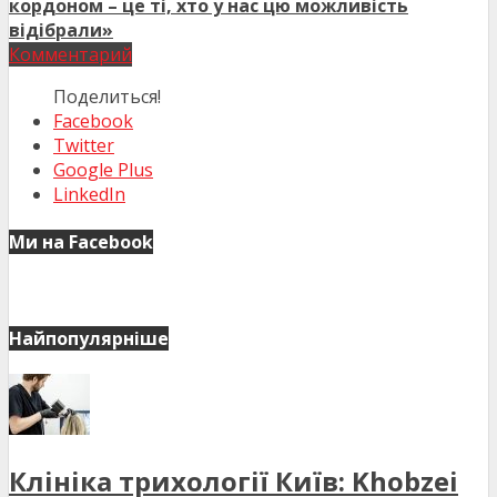
кордоном – це ті, хто у нас цю можливість
відібрали»
Комментарий
Поделиться!
Facebook
Twitter
Google Plus
LinkedIn
Ми на Facebook
Найпопулярніше
Клініка трихології Київ: Khobzei