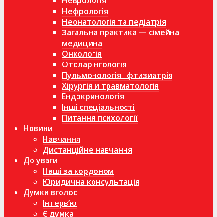
Неврологія
Нефрологія
Неонатологія та педіатрія
Загальна практика — сімейна
медицина
Онкологія
Отоларінгологія
Пульмонологія і фтизиатрія
Хірургія и травматологія
Ендокринологія
Інші спеціальності
Питання психології
Новини
Навчання
Дистанційне навчання
До уваги
Наші за кордоном
Юридична консультація
Думки вголос
Інтерв’ю
Є думка