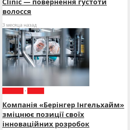
Clinic — повернення густоти
волосся
3 месяца назад
НОВИНИ
•
СТАТТІ
Компанія «Берінгер Інгельхайм»
зміцнює позиції своїх
інноваційних розробок