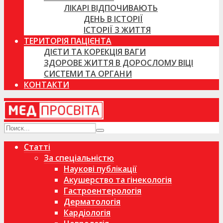
ЛІКАРІ ВІДПОЧИВАЮТЬ
ДЕНЬ В ІСТОРІЇ
ІСТОРІЇ З ЖИТТЯ
ТЕРИТОРІЯ ПАЦІЄНТА
ДІЄТИ ТА КОРЕКЦІЯ ВАГИ
ЗДОРОВЕ ЖИТТЯ В ДОРОСЛОМУ ВІЦІ
СИСТЕМИ ТА ОРГАНИ
КОНТАКТИ
Статті
За спеціальністю
Наукові публікації
Акушерство та гінекологія
Гастроентерологія
Дерматологія
Кардіологія