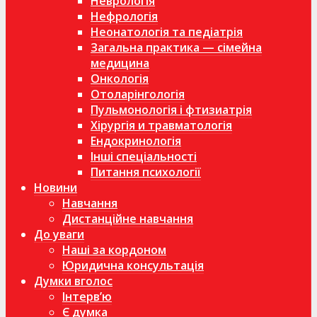
Неврологія
Нефрологія
Неонатологія та педіатрія
Загальна практика — сімейна
медицина
Онкологія
Отоларінгологія
Пульмонологія і фтизиатрія
Хірургія и травматологія
Ендокринологія
Інші спеціальності
Питання психології
Новини
Навчання
Дистанційне навчання
До уваги
Наші за кордоном
Юридична консультація
Думки вголос
Інтерв’ю
Є думка