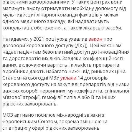
рідкісними захворюваннями. У таких центрах вони
матимуть змогу отримувати необхідну допомогу від
мультидисциплінарної команди фахівців у межах
одного медичного закладу, які надаватимуть
консультації, обстеження, а також лікарські засоби.
Нагадаємо, у 2021 році уряд ухвалив
закон
про
договори керованого доступу (ДКД). Цей механізм
надає пацієнтам безоплатний доступ до інноваційних
та дороговартісних ліків. Завдяки конфіденційності
даних, включаючи вартість і кількість препаратів,
виробники дають набагато нижчі від ринкових ціни.
Станом на сьогодні МЗУ
уклали
14 договорів
керованого доступу на закупівлі препаратів від низки
важких хвороб: первинних імунодефіцитів, спінальної
м’язової атрофії, гемофілії типів А або В та інших
рідкісних захворювань.
МОЗ активно посилює міжнародні звʼязки з
Європейським Союзом, зокрема зміцнюючи
співпрацю у сфері рідкісних захворювань.