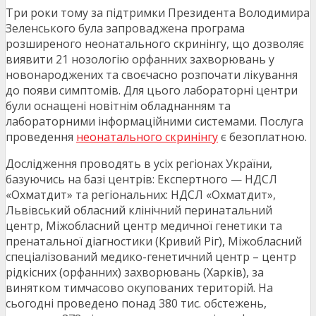
Три роки тому за підтримки Президента Володимира
Зеленського була запроваджена програма
розширеного неонатального скринінгу, що дозволяє
виявити 21 нозологію орфанних захворювань у
новонароджених та своєчасно розпочати лікування
до появи симптомів. Для цього лабораторні центри
були оснащені новітнім обладнанням та
лабораторними інформаційними системами. Послуга
проведення
неонатального скринінгу
є безоплатною.
Дослідження проводять в усіх регіонах України,
базуючись на базі центрів: Експертного — НДСЛ
«Охматдит» та регіональних: НДСЛ «Охматдит»,
Львівський обласний клінічний перинатальний
центр, Міжобласний центр медичної генетики та
пренатальної діагностики (Кривий Ріг), Міжобласний
спеціалізований медико-генетичний центр – центр
рідкісних (орфанних) захворювань (Харків), за
винятком тимчасово окупованих територій. На
сьогодні проведено понад 380 тис. обстежень,