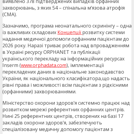
виявлено 378 підтверджених випадків орфанних
захворювань, з яких 54 – спінальна м’язова атрофія
(СМА).
Зазначимо, програма неонатального скринінгу – одна
із важливих складових
Концепції
розвитку системи
надання медичної допомоги орфанним пацієнтам до
2026 року. Наразі триває робота над впровадженням
в Україні ресурсу ORPHANET та публікації
українського перекладу на інформаційних ресурсах
Inserm (
www.orphadata.com
), імплементації
перекладених даних в національне законодавство
України, як національного класифікатора,що надасть
рівні права і можливості всім пацієнтам з рідкісними
(орфанними) захворюваннями.
Міністерство охорони здоров’я системно працює над
розвитком мережі референтних орфанних центрів.
Нині 25 референтних центрів, створених на базі 17
закладів охорони здоров’я, забезпечують
спеціалізовану медичну допомогу пацієнтам з