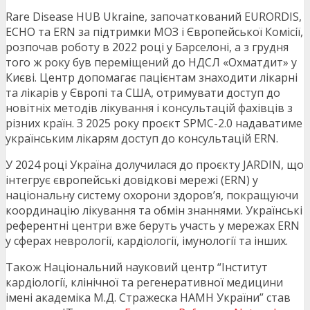
Rare Disease HUB Ukraine, започаткований EURORDIS,
ECHO та ERN за підтримки МОЗ і Європейської Комісії,
розпочав роботу в 2022 році у Барселоні, а з грудня
того ж року був переміщений до НДСЛ «Охматдит» у
Києві. Центр допомагає пацієнтам знаходити лікарні
та лікарів у Європі та США, отримувати доступ до
новітніх методів лікування і консультацій фахівців з
різних країн. З 2025 року проєкт SPMC-2.0 надаватиме
українським лікарям доступ до консультацій ERN.
У 2024 році Україна долучилася до проєкту JARDIN, що
інтегрує європейські довідкові мережі (ERN) у
національну систему охорони здоров’я, покращуючи
координацію лікування та обмін знаннями. Українські
референтні центри вже беруть участь у мережах ERN
у сферах неврології, кардіології, імунології та інших.
Також Національний науковий центр “Інститут
кардіології, клінічної та регенеративної медицини
імені академіка М.Д. Стражеска НАМН України” став