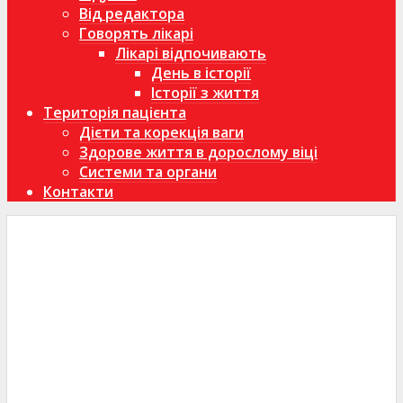
Від редактора
Говорять лікарі
Лікарі відпочивають
День в історії
Історії з життя
Територія пацієнта
Дієти та корекція ваги
Здорове життя в дорослому віці
Системи та органи
Контакти