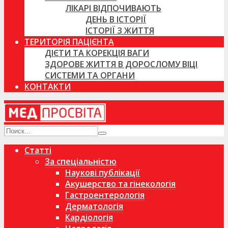
ЛІКАРІ ВІДПОЧИВАЮТЬ
ДЕНЬ В ІСТОРІЇ
ІСТОРІЇ З ЖИТТЯ
ТЕРИТОРІЯ ПАЦІЄНТА
ДІЄТИ ТА КОРЕКЦІЯ ВАГИ
ЗДОРОВЕ ЖИТТЯ В ДОРОСЛОМУ ВІЦІ
СИСТЕМИ ТА ОРГАНИ
КОНТАКТИ
Статті
За спеціальністю
Наукові публікації
Акушерство та гінекологія
Гастроентерологія
Дерматологія
Кардіологія