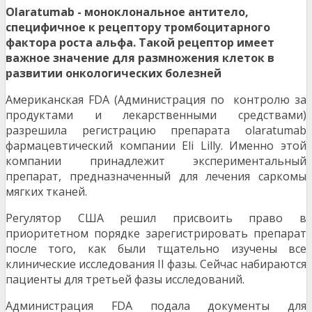
Olaratumab - моноклональное антитело,
специфичное к рецептору тромбоцитарного
фактора роста альфа. Такой рецептор имеет
важное значение для размножения клеток в
развитии онкологических болезней
Американская FDA (Администрация по контролю за
продуктами и лекарственными средствами)
разрешила регистрацию препарата olaratumab
фармацевтический компании Eli Lilly. Именно этой
компании принадлежит экспериментальный
препарат, предназначенный для лечения саркомы
мягких тканей.
Регулятор США решил присвоить право в
приоритетном порядке зарегистрировать препарат
после того, как были тщательно изучены все
клинические исследования II фазы. Сейчас набираются
пациенты для третьей фазы исследований.
Администрация FDA подала документы для