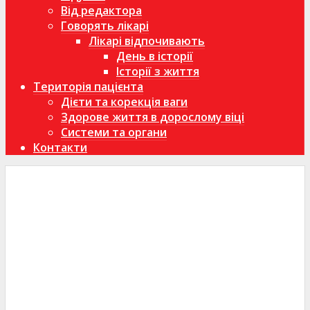
Від редактора
Говорять лікарі
Лікарі відпочивають
День в історії
Історії з життя
Територія пацієнта
Дієти та корекція ваги
Здорове життя в дорослому віці
Системи та органи
Контакти