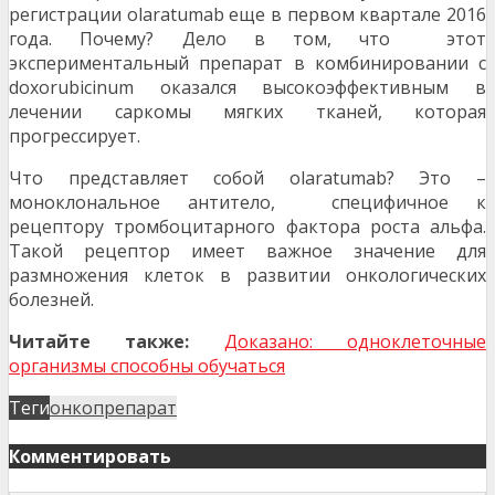
регистрации olaratumab еще в первом квартале 2016
года. Почему? Дело в том, что этот
экспериментальный препарат в комбинировании с
doxorubicinum оказался высокоэффективным в
лечении саркомы мягких тканей, которая
прогрессирует.
Что представляет собой olaratumab? Это –
моноклональное антитело, специфичное к
рецептору тромбоцитарного фактора роста альфа.
Такой рецептор имеет важное значение для
размножения клеток в развитии онкологических
болезней.
Читайте также:
Доказано: одноклеточные
организмы способны обучаться
Теги
онкопрепарат
Комментировать