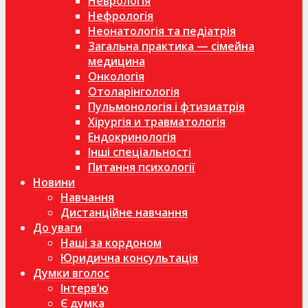
Неврологія
Нефрологія
Неонатологія та педіатрія
Загальна практика — сімейна
медицина
Онкологія
Отоларінгологія
Пульмонологія і фтизиатрія
Хірургія и травматологія
Ендокринологія
Інші спеціальності
Питання психології
Новини
Навчання
Дистанційне навчання
До уваги
Наші за кордоном
Юридична консультація
Думки вголос
Інтерв’ю
Є думка