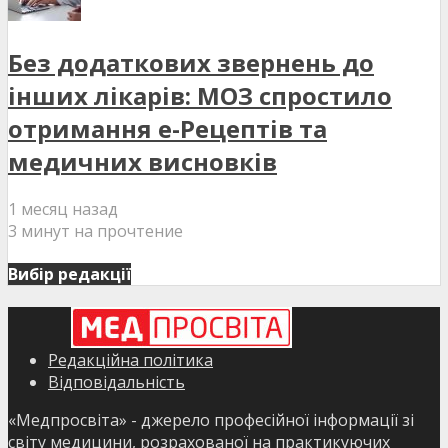
Без додаткових звернень до
інших лікарів: МОЗ спростило
отримання е-Рецептів та
медичних висновків
1 месяц назад
3 минут на прочтение
Вибір редакції
Редакційна політика
Відповідальність
«Медпросвіта» - джерело професійної інформації зі
світу медицини, розрахованої на практикуючих