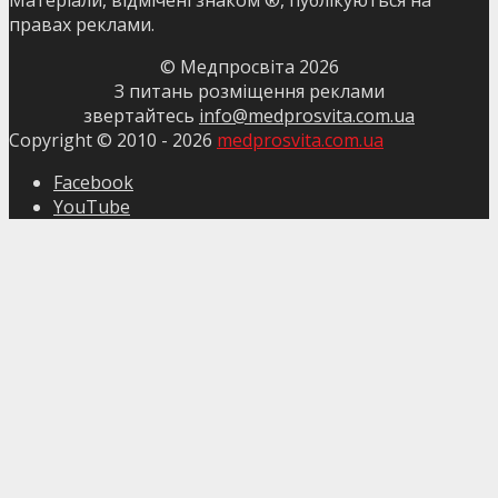
правах реклами.
© Медпросвіта
2026
З питань розміщення реклами
звертайтесь
info@medprosvita.com.ua
Copyright © 2010 -
2026
medprosvita.com.ua
Facebook
YouTube