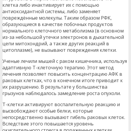
клетка либо инактивирует их с помощью
антиоксидантной системы, либо заменяет
повреждённые молекулы. Таким образом РФК,
образующиеся в качестве побочных продуктов
нормального клеточного метаболизма (в основном
из-за небольшой утечки электронов в дыхательной
цепи митохондрий, а также других реакций в
цитоплазме), не вызывают повреждения клетки.
Ученые лечили мышей с раком кишечника, используя
адаптивную Т-клеточную терапию. Этот метод
лечения позволяет повысить концентрацию АФК в
раковых клетках, что в конечном итоге приводит к
их разрушению. В результате у большинства
грызунов наблюдалось замедление роста опухоли.
Т-клетки активируют воспалительную реакцию и
высвобождают особые белки, которые
непосредственно вызывают гибель раковых клеток.
Вследствие этого повышается уровень
окислительного стресса в пораженных клетках.