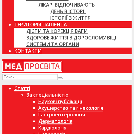
ЛІКАРІ ВІДПОЧИВАЮТЬ
ДЕНЬ В ІСТОРІЇ
ІСТОРІЇ З ЖИТТЯ
ТЕРИТОРІЯ ПАЦІЄНТА
ДІЄТИ ТА КОРЕКЦІЯ ВАГИ
ЗДОРОВЕ ЖИТТЯ В ДОРОСЛОМУ ВІЦІ
СИСТЕМИ ТА ОРГАНИ
КОНТАКТИ
Статті
За спеціальністю
Наукові публікації
Акушерство та гінекологія
Гастроентерологія
Дерматологія
Кардіологія