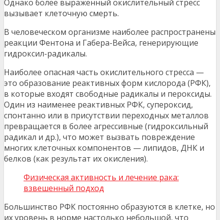
Однако более выраженный окислительный стресс
вызывает клеточную смерть.
В человеческом организме наиболее распространены
реакции Фентона и Габера-Вейса, генерирующие
гидроксил-радикалы.
Наиболее опасная часть окислительного стресса —
это образование реактивных форм кислорода (РФК),
в которые входят свободные радикалы и пероксиды.
Один из наименее реактивных РФК, супероксид,
спонтанно или в присутствии переходных металлов
превращается в более агрессивные (гидроксильный
радикал и др.), что может вызвать повреждение
многих клеточных компонентов — липидов, ДНК и
белков (как результат их окисления).
Физическая активность и лечение рака:
взвешенный подход
Большинство РФК постоянно образуются в клетке, но
их уровень в норме настолько небольшой, что