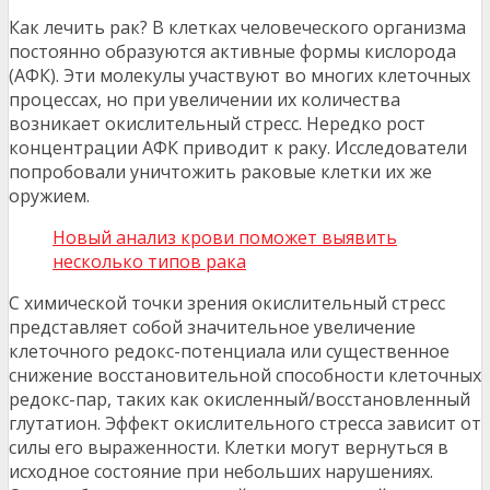
Как лечить рак? В клетках человеческого организма
постоянно образуются активные формы кислорода
(АФК). Эти молекулы участвуют во многих клеточных
процессах, но при увеличении их количества
возникает окислительный стресс. Нередко рост
концентрации АФК приводит к раку. Исследователи
попробовали уничтожить раковые клетки их же
оружием.
Новый анализ крови поможет выявить
несколько типов рака
С химической точки зрения окислительный стресс
представляет собой значительное увеличение
клеточного редокс-потенциала или существенное
снижение восстановительной способности клеточных
редокс-пар, таких как окисленный/восстановленный
глутатион. Эффект окислительного стресса зависит от
силы его выраженности. Клетки могут вернуться в
исходное состояние при небольших нарушениях.