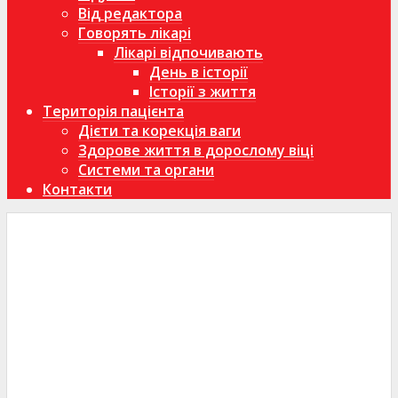
Від редактора
Говорять лікарі
Лікарі відпочивають
День в історії
Історії з життя
Територія пацієнта
Дієти та корекція ваги
Здорове життя в дорослому віці
Системи та органи
Контакти