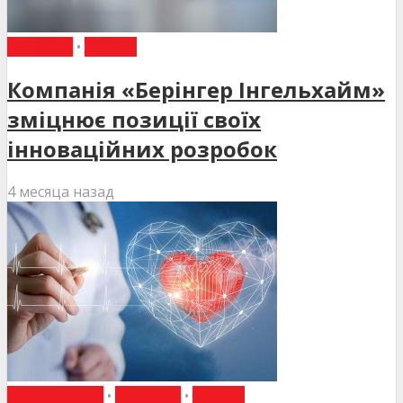
НОВИНИ
•
СТАТТІ
Компанія «Берінгер Інгельхайм»
зміцнює позиції своїх
інноваційних розробок
4 месяца назад
КАРДІОЛОГІЯ
•
НОВИНИ
•
СТАТТІ