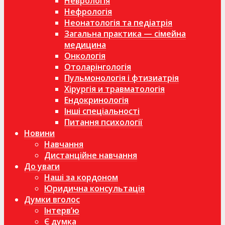
Неврологія
Нефрологія
Неонатологія та педіатрія
Загальна практика — сімейна
медицина
Онкологія
Отоларінгологія
Пульмонологія і фтизиатрія
Хірургія и травматологія
Ендокринологія
Інші спеціальності
Питання психології
Новини
Навчання
Дистанційне навчання
До уваги
Наші за кордоном
Юридична консультація
Думки вголос
Інтерв’ю
Є думка