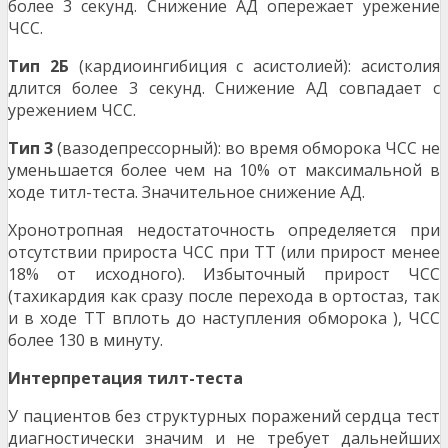
более 3 секунд. Снижение АД опережает урежение
ЧСС.
Тип 2Б
(кардиоингибиция с асистолией): асистолия
длится более 3 секунд. Снижение АД совпадает с
урежением ЧСС.
Тип 3
(вазодепрессорный): во время обморока ЧСС не
уменьшается более чем на 10% от максималь­ной в
ходе титл-теста. Значительное снижение АД.
Хронотропная недостаточность определяется при
отсутствии прироста ЧСС при ТТ (или прирост ме­нее
18% от исходного). Избыточный прирост ЧСС
(тахикардия как сразу после перехода в ортостаз, так
и в ходе ТТ вплоть до наступления обморока ), ЧСС
более 130 в минуту.
Интерпретация тилт-теста
У пациентов без структурных поражений сердца тест
диагностически значим и не требует дальней­ших