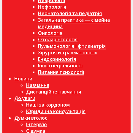
Неврологія
Нефрологія
Неонатологія та педіатрія
Загальна практика — сімейна
медицина
Онкологія
Отоларінгологія
Пульмонологія і фтизиатрія
Хірургія и травматологія
Ендокринологія
Інші спеціальності
Питання психології
Новини
Навчання
Дистанційне навчання
До уваги
Наші за кордоном
Юридична консультація
Думки вголос
Інтерв’ю
Є думка