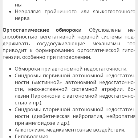
ны.
Невралгия тройничного или языкоглоточного
нерва.
Ортостатические обмороки
. Обусловлены не­
способностью вегетативной нервной системы под­
держивать сосудосуживающие механизмы это
приводит к формированию ортостатической гипо­
тензии, особенно при гиповолемии.
Обмороки при автономной недостаточности.
Синдромы первичной автономной недостаточ­
ности («истинной» автономной недостаточно­
сти, множественной системной атрофии, бо­
лезни Паркинсона с автономной недостаточно­
стью и пр.).
Синдромы вторичной автономной недостаточ­
ности (диабетическая нейропатия, нейропатия
при амилоидозе и др.).
Алкоголизм, медикаментозные воздействия.
Гиповолемия.