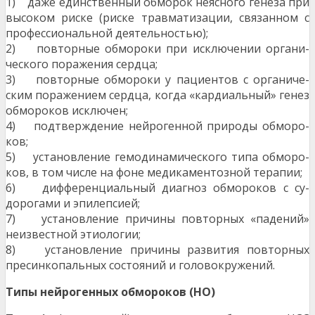
1) даже единственный обморок неясного генеза при
высоком риске (риске травматизации, свя­занном с
профессиональной деятельностью);
2) повторные обмороки при исключении органи­
ческого поражения сердца;
3) повторные обмороки у пациентов с органиче­
ским поражением сердца, когда «кардиальный» генез
обмороков исключен;
4) подтверждение нейрогенной природы обморо­
ков;
5) установление гемодинамического типа обморо­
ков, в том числе на фоне медикаментозной те­рапии;
6) дифференциальный диагноз обмороков с су­
дорогами и эпилепсией;
7) установление причины повторных «падений»
неизвестной этиологии;
8) установление причины развития повторных
пресинкопальных состояний и головокружений.
Типы нейрогенных обмороков (НО)