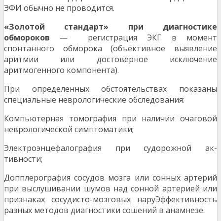
ЭФИ обычно не проводится.
«Золотой стандарт» при диагностике
обмороков
— регистрация ЭКГ в момент
спонтанного обморока (объективное выявление
аритмии или достоверное исключение
аритмогенного компонента).
При определенных обстоятельствах показаны
специальные неврологические обследования:
Компьютерная томография при наличии оча­говой
неврологической симптоматики;
Электроэнцефалография при судорожной ак­
тивности;
Допплерография сосудов мозга или сонных артерий
при выслушивании шумов над сонной артерией или
признаках сосудисто-мозговых наруЭффективность
разных методов диагностики сошений в анамнезе.