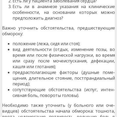
Есть ли у пациента заболевания сердца?
Есть ли в анамнезе указания на клинические
особенности, на основании которых можно
предположить диагноз?
Важно уточнить обстоятельства, предшествующие
обмороку:
положение (лежа, сидя или стоя);
вид деятельности (отдых, изменение позы, во
время или после физической нагрузки, во вре­мя
или сразу после мочеиспускания, дефека­ции,
кашля или глотания);
предрасполагающие факторы (душные поме­
щения, длительное стояние, постпрандиальный
период);
сопутствующие обстоятельства (испуг, интен­
сивная боль, повороты головы).
Необходимо также уточнить (у больного или оче­
видцев) обстоятельства начала обморока: тошнота,
рвота, недомогание, потливость, волнение, боль в