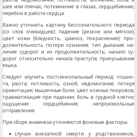
шее или плечах, потемнение в глазах, сердцебие­ние,
перебои в работе сердца.
Важно уточнить картину бессознательного периода
(со слов очевидцев): падение (резкое или мягкое);
цвет кожи (бледность, цианоз, покраснение); про­
должительность потери сознания; тип дыхания; на­
личие судорог и их продолжительность; начало су­
дорог относительно начала приступа; прикусывание
языка.
Следует изучить постсинкопальный период: тошно­
та, рвота; потливость; озноб; недомогание; потеря
ориентации; мышечные боли; цвет кожных покро­вов;
травматизация при падении; боль в грудной клетке;
ощущение сердцебиения; непроизвольные
отправления.
При сборе анамнеза уточняются фоновые факто­ры:
случаи внезапной смерти у родственников,