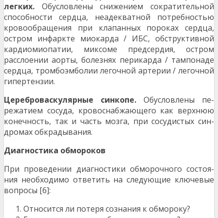
легких.
Обусловлены снижением сократи­тельной
способности сердца, неадекватной по­требностью
кровообращения при клапанных поро­ках сердца,
остром инфаркте миокарда / ИБС, обструктивной
кардиомиопатии, миксоме предсердия, остром
расслоении аорты, болезнях перикарда / тампонаде
сердца, тромбоэмболии легочной арте­рии / легочной
гипертензии.
Цереброваскулярные синкопе.
Обусловлены пе­
режатием сосуда, кровоснабжающего как верхнюю
конечность, так и часть мозга, при сосудистых син­
дромах обкрадывания.
Диагностика обмороков
При проведении диагностики обморочного состоя­
ния необходимо ответить на следующие ключевые
вопросы [6]:
Относится ли потеря сознания к обмороку?