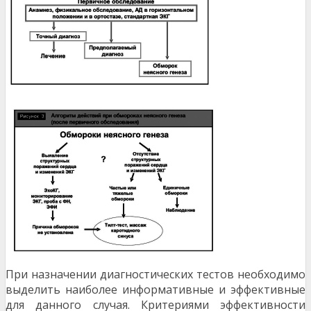
При назначении диагностических тестов необходи­мо
выделить наиболее информативные и эффек­тивные
для данного случая. Критериями эффек­тивности