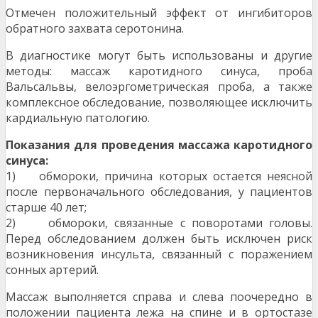
Отмечен положительный эффект от ингибиторов
обратного захвата серотонина.
В диагностике могут быть использованы и другие
методы: массаж каротидного синуса, проба
Вальсальвы, велоэргометрическая проба, а также
ком­плексное обследование, позволяющее исключить
кардиальную патологию.
Показания для проведения массажа каротидно­го
синуса:
1) обмороки, причина которых остается неясной
после первоначального обследования, у паци­ентов
старше 40 лет;
2) обмороки, связанные с поворотами головы.
Перед обследованием должен быть исключен риск
возникновения инсульта, связанный с по­ражением
сонных артерий.
Массаж выполняется справа и слева поочередно в
положении пациента лежа на спине и в ортостазе