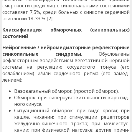
смертности среди лиц с синкопальными состоя­ниями
составляет 7,5%, среди больных с синкопе сердечной
этиологии 18-33 % [2].
Классификация обморочных (синкопальных)
состояний
Нейрогенные / нейромедиаторные рефлек­торные
синкопальные синдромы.
Обусловлены
рефлекторным воздействием вегетативной нерв­ной
системы на регуляцию сосудистого тонуса (его
ослаблением) и/или сердечного ритма (его замед­
лением):
Вазовагальный обморок (простой обморок).
Обморок при гиперчувствительности каротид­
ного синуса.
Ситуационный обморок: при виде крови; при
кашле, чихании; при стимуляции рецепторов
желудочно-кишечного тракта; при мочеиспус­
кании; при физической нагрузке; другие причи­