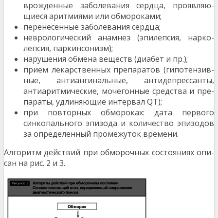
врожденные заболевания сердца, проявляю­
щиеся аритмиями или обмороками;
перенесенные заболевания сердца;
неврологический анамнез (эпилепсия, нарко­
лепсия, паркинсонизм);
нарушения обмена веществ (диабет и пр.);
прием лекарственных препаратов (гипотензив­
ные, антиангинальные, антидепрессанты,
антиаритмические, мочегонные средства и пре­
параты, удлиняющие интервал QT);
при повторных обмороках: дата первого
синкопального эпизода и количество эпизодов
за оп­ределенный промежуток времени.
Алгоритм действий при обморочных состояниях опи­
сан на рис. 2 и 3.