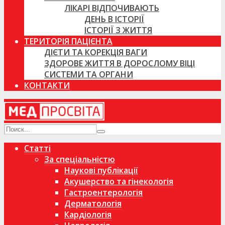
ЛІКАРІ ВІДПОЧИВАЮТЬ
ДЕНЬ В ІСТОРІЇ
ІСТОРІЇ З ЖИТТЯ
ТЕРИТОРІЯ ПАЦІЄНТА
ДІЄТИ ТА КОРЕКЦІЯ ВАГИ
ЗДОРОВЕ ЖИТТЯ В ДОРОСЛОМУ ВІЦІ
СИСТЕМИ ТА ОРГАНИ
КОНТАКТИ
Статті
За спеціальністю
Наукові публікації
Акушерство та гінекологія
Гастроентерологія
Дерматологія
Кардіологія