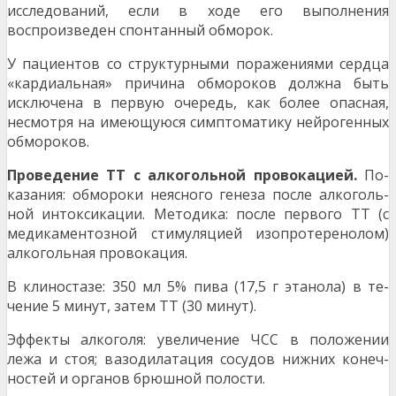
исследований, если в ходе его выполнения
воспроизведен спонтанный обморок.
У пациентов со структурными поражениями сердца
«кардиальная» причина обмороков должна быть
исключена в первую очередь, как более опасная,
несмотря на имеющуюся симптоматику нейроген­ных
обмороков.
Проведение ТТ с алкогольной провокацией.
По­
казания: обмороки неясного генеза после алкоголь­
ной интоксикации. Методика: после первого ТТ (с
медикаментозной стимуляцией изопротеренолом)
алкогольная провокация.
В клиностазе: 350 мл 5% пива (17,5 г этанола) в те­
чение 5 минут, затем ТТ (30 минут).
Эффекты алкоголя: увеличение ЧСС в положении
лежа и стоя; вазодилатация сосудов нижних конеч­
ностей и органов брюшной полости.