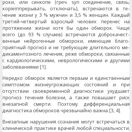
роки, или синкопе (греч. syn соединение, связь;
коріеіппрерывать, отключать), встречаются в те­
чение жизни у 3 % мужчин и 3,5 % женщин. Каждый
третий-четвертый взрослый человек перенес на
протяжении жизни хотя бы один обморок. Чаще
всего (до 93 % случаев) встречаются доброкачест­
венные нейрогенные обмороки, имеющие благо­
приятный прогноз и не требующие длительного ме­
дикаментозного лечения, реже обмороки, связан­ные
с кардиологическими, неврологическими и дру­гими
заболеваниями [1].
Нередко обморок является первым и единствен­ным
симптомом жизнеугрожающих состояний и при
отсутствии своевременной диагностики ухудшает
прогноз течения болезни, а также повышает риск
внезапной смерти. Поэтому дифференциальная
диагностика обмороков чрезвычайно важна [3, 4].
Внезапные нарушения сознания могут встречаться в
клинической практике врачей любой специально­сти.