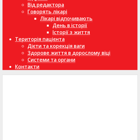
Від редактора
Говорять лікарі
Лікарі відпочивають
День в історії
Історії з життя
Територія пацієнта
Дієти та корекція ваги
Здорове життя в дорослому віці
Системи та органи
Контакти