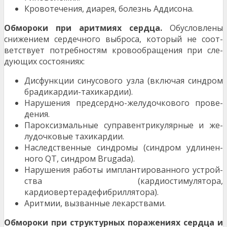
Кровотечения, диарея, болезнь Аддисона.
Обмороки при аритмиях сердца.
Обусловлены
снижением сердечного выброса, который не соот­
ветствует потребностям кровообращения при сле­
дующих состояниях:
Дисфункции синусового узла (включая синдром
брадикардии-тахикардии).
Нарушения предсердно-желудочкового прове­
дения.
Пароксизмальные суправентрикулярные и же­
лудочковые тахикардии.
Наследственные синдромы (синдром удлинен­
ного QT, синдром Brugada).
Нарушения работы имплантированного устрой­
ства (кардиостимулятора,
кардиовертерадефибриллятора).
Аритмии, вызванные лекарствами.
Обмороки при структурных поражениях серд­ца и