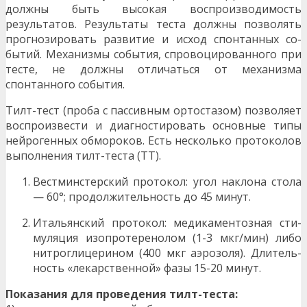
должны быть высокая воспроизводимость
результатов. Результаты теста должны позволять
прогнозировать развитие и исход спонтанных со­
бытий. Механизмы события, спровоцированного при
тесте, не должны отличаться от механизма
спонтанного события.
Тилт-тест (проба с пассивным ортостазом) позво­ляет
воспроизвести и диагностировать основные типы
нейрогенных обмороков. Есть несколько про­токолов
выполнения тилт-теста (ТТ).
Вестминстерский протокол: угол наклона стола
— 60°; продолжительность до 45 минут.
Итальянский протокол: медикаментозная сти­
муляция изопротеренолом (1-3 мкг/мин) либо
нитроглицерином (400 мкг аэрозоля). Длитель­
ность «лекарственной» фазы 15-20 минут.
Показания для проведения тилт-теста: