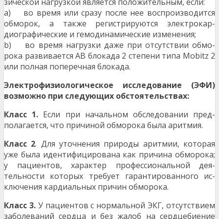
зической нагрузкой является положительным, если:
a) во время или сразу после нее воспроизводится
обморок, а также регистрируются электрокар­
диографические и гемодинамические измене­ния;
b) во время нагрузки даже при отсутствии обмо­
рока развивается АВ блокада 2 степени типа Mobitz 2
или полная поперечная блокада.
Электрофизиологическое исследование (ЭФИ)
возможно при следующих обстоятельствах:
Класс 1.
Если при начальном обследовании пред­
полагается, что причиной обморока была аритмия.
Класс 2
. Для уточнения природы аритмии, которая
уже была идентифицирована как причина обморо­ка;
у пациентов, характер профессиональной дея­
тельности которых требует гарантированного ис­
ключения кардиальных причин обморока.
Класс 3.
У пациентов с нормальной ЭКГ, отсутст­вием
заболеваний сердца и без жалоб на сердце­биение