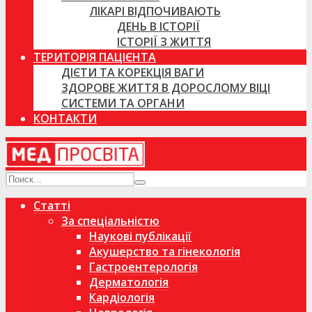
ЛІКАРІ ВІДПОЧИВАЮТЬ
ДЕНЬ В ІСТОРІЇ
ІСТОРІЇ З ЖИТТЯ
ТЕРИТОРІЯ ПАЦІЄНТА
ДІЄТИ ТА КОРЕКЦІЯ ВАГИ
ЗДОРОВЕ ЖИТТЯ В ДОРОСЛОМУ ВІЦІ
СИСТЕМИ ТА ОРГАНИ
КОНТАКТИ
Статті
За спеціальністю
Наукові публікації
Акушерство та гінекологія
Гастроентерологія
Дерматологія
Кардіологія