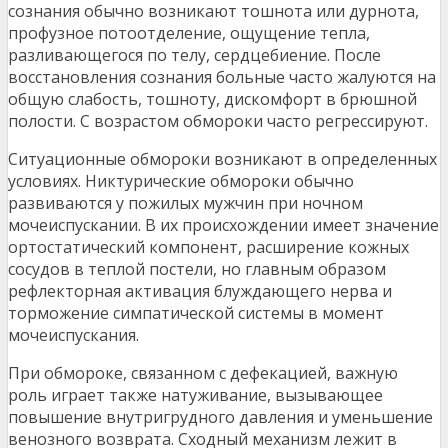
сознания обычно возникают тошнота или дурнота,
профузное потоотделение, ощущение тепла,
разливающегося по телу, сердцебиение. После
восстановления сознания больные часто жалуются на
общую слабость, тошноту, дискомфорт в брюшной
полости. С возрастом обмороки часто регрессируют.
Ситуационные обмороки возникают в определенных
условиях. Никтурические обмороки обычно
развиваются у пожилых мужчин при ночном
мочеиспускании. В их происхождении имеет значение
ортостатический компонент, расширение кожных
сосудов в теплой постели, но главным образом
рефлекторная активация блуждающего нерва и
торможение симпатической системы в момент
мочеиспускания.
При обмороке, связанном с дефекацией, важную
роль играет также натуживание, вызывающее
повышение внутригрудного давления и уменьшение
венозного возврата. Сходный механизм лежит в