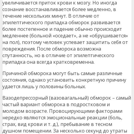
увеличивается приток крови к мозгу. Но иногда
сознание восстанавливается более медленно, в
течение нескольких минут. В отличие от
эпилептического припадка обморок развивается
более постепенное и падение обычно происходит
медленнее (больной «оседает», а не «обрушивается»
на пол), поэтому человек успевает защитить себя от
повреждения. После обморока возможна
спутанность, но в отличие от эпилептического
припадка она всегда кратковременна.
Причиной обморока могут быть самые различные
состояния, однако установить конкретную причину
удается лишь у половины больных.
Вазодепрессорный (вазовагальный) обморок – самый
частый вариант обморока в подростковом и
молодом возрасте. Провоцирующими факторами
нередко являются эмоциональные реакции (боль,
страх, вид крови и т. д.), пребывание в тесном
душном помещении. За несколько секунд до утраты