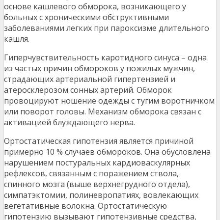
основе кашлевого обморока, возникающего у
больных с хроническими обструктивными
заболеваниями легких при пароксизме длительного
кашля.
Гиперчувствительность каротидного синуса – одна
из частых причин обмороков у пожилых мужчин,
страдающих артериальной гипертензией и
атеросклерозом сонных артерий. Обморок
провоцируют ношение одежды с тугим воротничком
или поворот головы. Механизм обморока связан с
активацией блуждающего нерва.
Ортостатическая гипотензия является причиной
примерно 10 % случаев обмороков. Она обусловлена
нарушением постуральных кардиоваскулярных
рефлексов, связанным с поражением ствола,
спинного мозга (выше верхнегрудного отдела),
симпатэктомии, полиневропатиях, вовлекающих
вегетативные волокна. Ортостатическую
гипотензию вызывают гипотензивные средства,