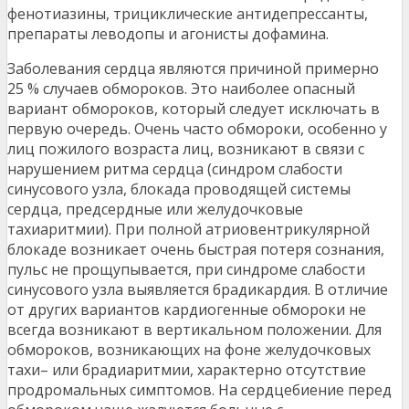
фенотиазины, трициклические антидепрессанты,
препараты леводопы и агонисты дофамина.
Заболевания сердца являются причиной примерно
25 % случаев обмороков. Это наиболее опасный
вариант обмороков, который следует исключать в
первую очередь. Очень часто обмороки, особенно у
лиц пожилого возраста лиц, возникают в связи с
нарушением ритма сердца (синдром слабости
синусового узла, блокада проводящей системы
сердца, предсердные или желудочковые
тахиаритмии). При полной атриовентрикулярной
блокаде возникает очень быстрая потеря сознания,
пульс не прощупывается, при синдроме слабости
синусового узла выявляется брадикардия. В отличие
от других вариантов кардиогенные обмороки не
всегда возникают в вертикальном положении. Для
обмороков, возникающих на фоне желудочковых
тахи– или брадиаритмии, характерно отсутствие
продромальных симптомов. На сердцебиение перед