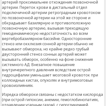
артерий проксимальнее отхождения позвоночной
артерии. Переток крови в дистальный отдел
подключичной артерии ретроградным кровотоком
по позвоночной артерии на этой же стороне и
обкрадывает базилярную и противоположную
позвоночную артерию, вызывая преходящую
гемодинамическую недостаточность во всем
вертебробазилярном бассейне. Односторонние
стеноз или окклюзия сонной артерии обычно не
вызывают обморока, но крайне редко грубый
двусторонний стеноз сонных артерий может
вызывать обморок, особенно на фоне снижения
системного АД. Внезапное повышение
внутричерепного давления вследствие острой
гидроцефалии уменьшает мозговой кровоток при
коллоидных кистах, опухолях и внутримозговых
кровоизлияниях.
Изредка обмороки связаны с недостатком кислорода
(при острой гипоксии, анемии, гемоглобинопатиях,
отравлении угарным газом), с гипогликемией.