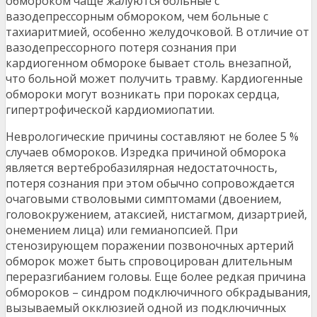
обмороком чаще жалуются больные с
вазодепрессорным обмороком, чем больные с
тахиаритмией, особенно желудочковой. В отличие от
вазодепрессорного потеря сознания при
кардиогенном обмороке бывает столь внезапной,
что больной может получить травму. Кардиогенные
обмороки могут возникать при пороках сердца,
гипертрофической кардиомиопатии.
Неврологические причины составляют не более 5 %
случаев обмороков. Изредка причиной обморока
является вертебробазилярная недостаточность,
потеря сознания при этом обычно сопровождается
очаговыми стволовыми симптомами (двоением,
головокружением, атаксией, нистагмом, дизартрией,
онемением лица) или гемианопсией. При
стенозирующем поражении позвоночных артерий
обморок может быть спровоцирован длительным
переразгибанием головы. Еще более редкая причина
обмороков – синдром подключичного обкрадывания,
вызываемый окклюзией одной из подключичных