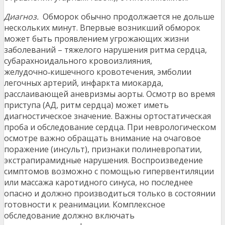
Диагноз.
Обморок обычно продолжается не дольше
нескольких минут. Впервые возникший обморок
может быть проявлением угрожающих жизни
заболеваний – тяжелого нарушения ритма сердца,
субарахноидального кровоизлияния,
желудочно‑кишечного кровотечения, эмболии
легочных артерий, инфаркта миокарда,
расслаивающей аневризмы аорты. Осмотр во время
приступа (АД, ритм сердца) может иметь
диагностическое значение. Важны ортостатическая
проба и обследование сердца. При неврологическом
осмотре важно обращать внимание на очаговое
поражение (инсульт), признаки полиневропатии,
экстрапирамидные нарушения. Воспроизведение
симптомов возможно с помощью гипервентиляции
или массажа каротидного синуса, но последнее
опасно и должно производиться только в состоянии
готовности к реанимации. Комплексное
обследование должно включать