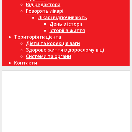
Від редактора
Говорять лікарі
Лікарі відпочивають
День в історії
Історії з життя
Територія пацієнта
Дієти та корекція ваги
Здорове життя в дорослому віці
Системи та органи
Контакти