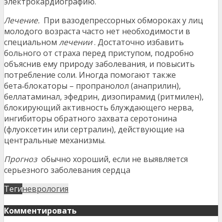
электрокардиографию.
Лечение.
При вазодепрессорных обмороках у лиц
молодого возраста часто нет необходимости в
специальном
лечении
. Достаточно избавить
больного от страха перед приступом, подробно
объяснив ему природу заболевания, и повысить
потребление соли. Иногда помогают также
бета‑блокаторы – пропранолол (анаприлин),
беллатаминал, эфедрин, дизопирамид (ритмилен),
блокирующий активность блуждающего нерва,
ингибиторы обратного захвата серотонина
(флуоксетин или сертралин), действующие на
центральные механизмы.
Прогноз
обычно хороший, если не выявляется
серьезного заболевания сердца
Теги
неврология
Комментировать