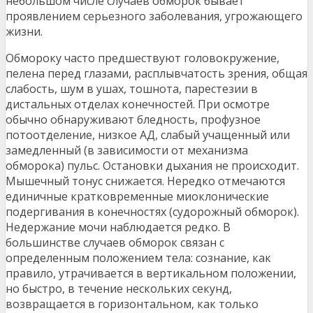
небольшом числе случаев обморок бывает
проявлением серьезного заболевания, угрожающего
жизни.
Обмороку часто предшествуют головокружение,
пелена перед глазами, расплывчатость зрения, общая
слабость, шум в ушах, тошнота, парестезии в
дистальных отделах конечностей. При осмотре
обычно обнаруживают бледность, профузное
потоотделение, низкое АД, слабый учащенный или
замедленный (в зависимости от механизма
обморока) пульс. Остановки дыхания не происходит.
Мышечный тонус снижается. Нередко отмечаются
единичные кратковременные миоклонические
подергивания в конечностях (судорожный обморок).
Недержание мочи наблюдается редко. В
большинстве случаев обморок связан с
определенным положением тела: сознание, как
правило, утрачивается в вертикальном положении,
но быстро, в течение нескольких секунд,
возвращается в горизонтальном, как только