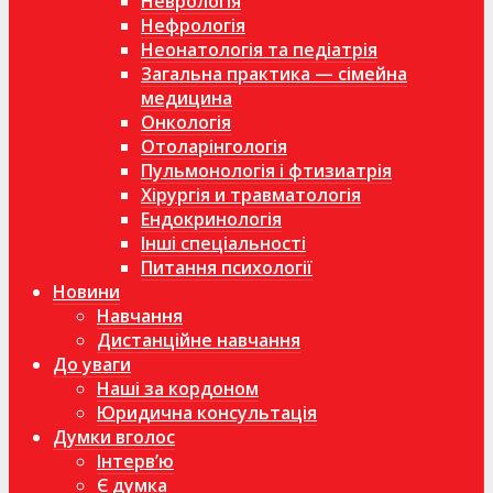
Неврологія
Нефрологія
Неонатологія та педіатрія
Загальна практика — сімейна
медицина
Онкологія
Отоларінгологія
Пульмонологія і фтизиатрія
Хірургія и травматологія
Ендокринологія
Інші спеціальності
Питання психології
Новини
Навчання
Дистанційне навчання
До уваги
Наші за кордоном
Юридична консультація
Думки вголос
Інтерв’ю
Є думка