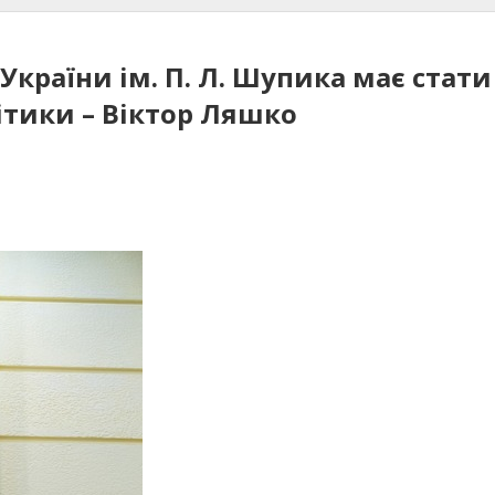
України ім. П. Л. Шупика має стат
літики – Віктор Ляшко