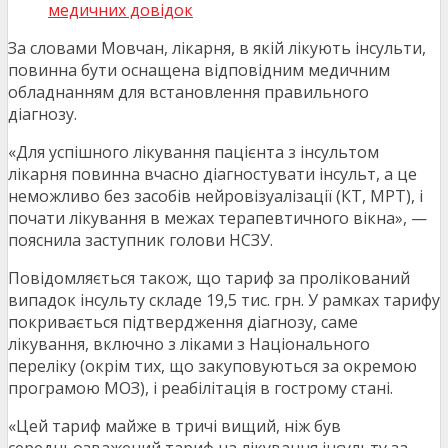
медичних довідок
За словами Мовчан, лікарня, в якій лікують інсульти,
повинна бути оснащена відповідним медичним
обладнанням для встановлення правильного
діагнозу.
«Для успішного лікування пацієнта з інсультом
лікарня повинна вчасно діагностувати інсульт, а це
неможливо без засобів нейровізуалізації (КТ, МРТ), і
почати лікування в межах терапевтичного вікна», —
пояснила заступник голови НСЗУ.
Повідомляється також, що тариф за пролікований
випадок інсульту складе 19,5 тис. грн. У рамках тарифу
покривається підтвердження діагнозу, саме
лікування, включно з ліками з Національного
переліку (окрім тих, що закуповуються за окремою
програмою МОЗ), і реабілітація в гострому стані.
«Цей тариф майже в тричі вищий, ніж був
середньозважений тариф на лікування інсульту за