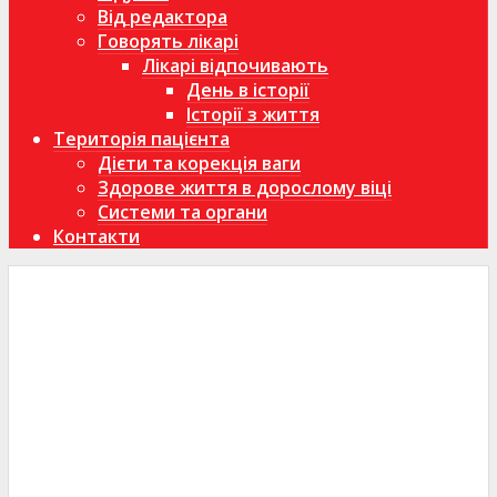
Від редактора
Говорять лікарі
Лікарі відпочивають
День в історії
Історії з життя
Територія пацієнта
Дієти та корекція ваги
Здорове життя в дорослому віці
Системи та органи
Контакти