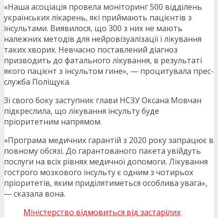
«Наша асоціація провела моніторинг 500 відділень
українських лікарень, які приймають пацієнтів з
інсультами. Виявилося, що 300 з них не мають
належних методів для нейровізуалізації і лікування
таких хворих. Невчасно поставлений діагноз
призводить до фатального лікування, в результаті
якого пацієнт з інсультом гине», — процитувала прес-
служба Поліщука.
Зі свого боку заступник глави НСЗУ Оксана Мовчан
підкреслила, що лікування інсульту буде
пріоритетним напрямом.
«Програма медичних гарантій з 2020 року запрацює в
повному обсязі. До гарантованого пакета увійдуть
послуги на всіх рівнях медичної допомоги. Лікування
гострого мозкового інсульту є одним з чотирьох
пріоритетів, яким приділятиметься особлива увага»,
— сказала вона.
Міністерство відмовиться від застарілих