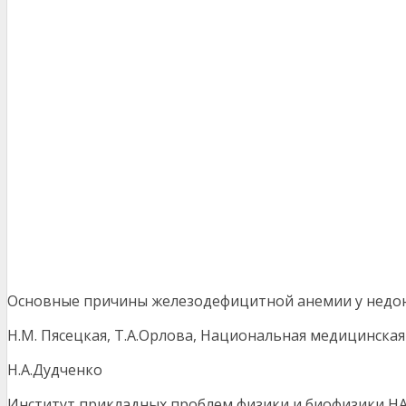
Основные причины железодефицитной анемии у недон
Н.М. Пясецкая, Т.А.Орлова, Национальная медицинска
Н.А.Дудченко
Институт прикладных проблем физики и биофизики НАН