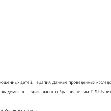
ошенных детей. Терапия. Данные проведенных исследо
я академия последипломного образования им. П.Л.Шупи
 Украины, г. Киев