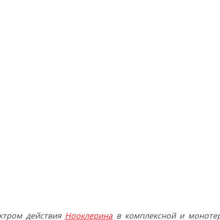
ктром действия
Нооклерина
в комплексной и монотера