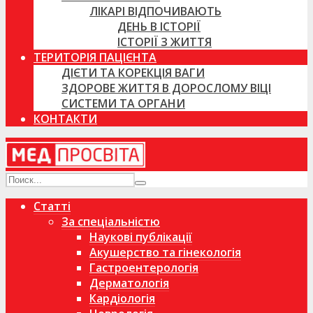
ЛІКАРІ ВІДПОЧИВАЮТЬ
ДЕНЬ В ІСТОРІЇ
ІСТОРІЇ З ЖИТТЯ
ТЕРИТОРІЯ ПАЦІЄНТА
ДІЄТИ ТА КОРЕКЦІЯ ВАГИ
ЗДОРОВЕ ЖИТТЯ В ДОРОСЛОМУ ВІЦІ
СИСТЕМИ ТА ОРГАНИ
КОНТАКТИ
Статті
За спеціальністю
Наукові публікації
Акушерство та гінекологія
Гастроентерологія
Дерматологія
Кардіологія