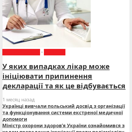
ВИБІР РЕДАКЦІЇ
•
НОВИНИ
У яких випадках лікар може
ініціювати припинення
декларації та як це відбувається
1 месяц назад
Українці вивчали польський досвід з організації
та функціонування системи екстреної медичної
допомоги
Міністр охорони здоров’я України ознайомився з