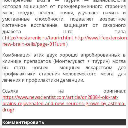
постарением мозга — таурин — аминокислота
которая защищает от преждевременного старения
мозг, сердце, печень, почки, улучшает память и
умственные способности, подавляет возрастное
системное воспаление, защищает от сахарного
диабета II-го типа
(
http://nestarenie.ru/taurin.html
.
http://www.lifeextensio
new-brain-cells/page-01?utm
)
Комбинация этих двух хорошо апробированных в
клинике препаратов (Монтелукаст + таурин) могла
бы стать новым мощным лекарством для
профилактики старения человеческого мозга, для
лечения и профилактики деменции.
Ссылка на оригинал:
https://www.newscientist.com/article/dn28384-old-rat-
brains-rejuvenated-and-new-neurons-grown-by-asthma-
drug/
Комментировать