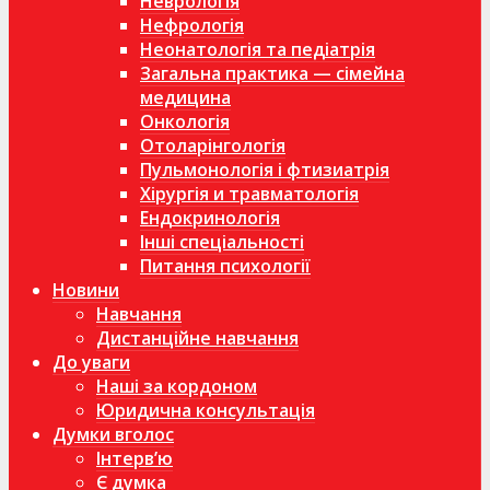
Неврологія
Нефрологія
Неонатологія та педіатрія
Загальна практика — сімейна
медицина
Онкологія
Отоларінгологія
Пульмонологія і фтизиатрія
Хірургія и травматологія
Ендокринологія
Інші спеціальності
Питання психології
Новини
Навчання
Дистанційне навчання
До уваги
Наші за кордоном
Юридична консультація
Думки вголос
Інтерв’ю
Є думка