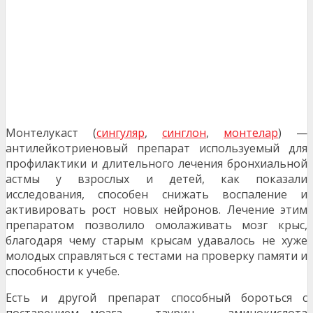
Монтелукаст (
сингуляр
,
синглон
,
монтелар
) —
антилейкотриеновый препарат используемый для
профилактики и длительного лечения бронхиальной
астмы у взрослых и детей, как показали
исследования, способен снижать воспаление и
активировать рост новых нейронов. Лечение этим
препаратом позволило омолаживать мозг крыс,
благодаря чему старым крысам удавалось не хуже
молодых справляться с тестами на проверку памяти и
способности к учебе.
Eсть и другой препарат способный бороться с