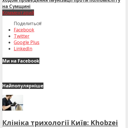
ходом проведення імунізації проти поліомієліту
на Сумщині
Комментарий
Поделиться!
Facebook
Twitter
Google Plus
LinkedIn
Ми на Facebook
Найпопулярніше
Клініка трихології Київ: Khobzei