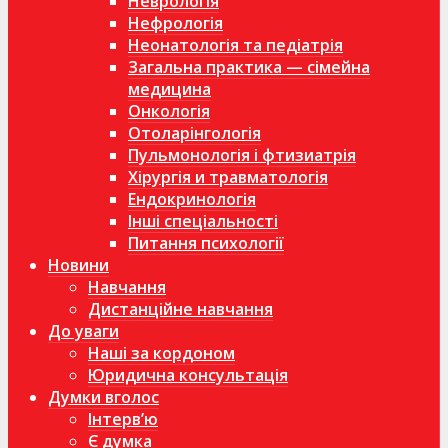
Неврологія
Нефрологія
Неонатологія та педіатрія
Загальна практика — сімейна
медицина
Онкологія
Отоларінгологія
Пульмонологія і фтизиатрія
Хірургія и травматологія
Ендокринологія
Інші спеціальності
Питання психології
Новини
Навчання
Дистанційне навчання
До уваги
Наші за кордоном
Юридична консультація
Думки вголос
Інтерв’ю
Є думка