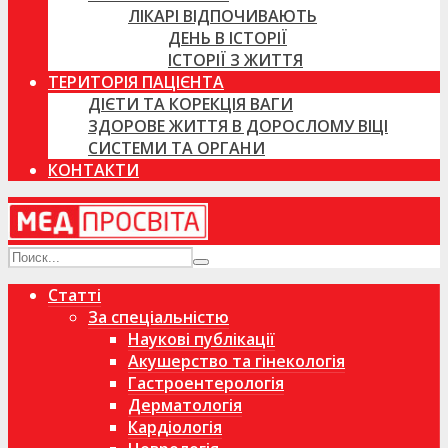
ЛІКАРІ ВІДПОЧИВАЮТЬ
ДЕНЬ В ІСТОРІЇ
ІСТОРІЇ З ЖИТТЯ
ТЕРИТОРІЯ ПАЦІЄНТА
ДІЄТИ ТА КОРЕКЦІЯ ВАГИ
ЗДОРОВЕ ЖИТТЯ В ДОРОСЛОМУ ВІЦІ
СИСТЕМИ ТА ОРГАНИ
КОНТАКТИ
Статті
За спеціальністю
Наукові публікації
Акушерство та гінекологія
Гастроентерологія
Дерматологія
Кардіологія