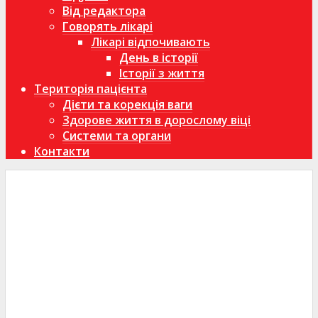
Від редактора
Говорять лікарі
Лікарі відпочивають
День в історії
Історії з життя
Територія пацієнта
Дієти та корекція ваги
Здорове життя в дорослому віці
Системи та органи
Контакти