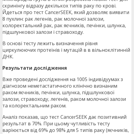
скринінгу відразу декількох типів раку по крові.
Йдеться про тест CancerSEEK, який дозволяє виявити
8 пухлин: рак легенів, рак молочної залози,
колоректальний рак, рак яєчників, печінки, шлунка,
підшлункової залози і стравоходу.
В основі тесту лежить визначення рівня
циркулюючих протеїнів і мутацій в в вільноклітинній
ДНК.
Результати дослідження
Вже проведені дослідження на 1005 індивідуумах з
діагнозом неметастатичного клінічно визнаним
раком яєчників, печінки, шлунка, підшлункової
залози, стравоходу, легенів, раком молочної залози
та колоректальним раком.
Аналіз показав, що тест CancerSEEK дає позитивний
результат в 70%. При цьому чутливість тесту
варіюється від 69% до 98% для 5 типів раку (яєчників,