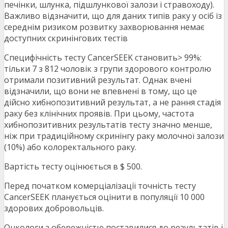
печінки, шлунка, підшлункової залози і стравоходу).
Важливо відзначити, що для даних типів раку у осіб із
середнім ризиком розвитку захворювання немає
доступних скринінгових тестів
Специфічність тесту CancerSEEK становить> 99%:
тільки 7 з 812 чоловік з групи здорового контролю
отримали позитивний результат. Однак вчені
відзначили, що вони не впевнені в тому, що це
дійсно хибнопозитивний результат, а не рання стадія
раку без клінічних проявів. При цьому, частота
хибнопозитивних результатів тесту значно менше,
ніж при традиційному скринінгу раку молочної залози
(10%) або колоректального раку.
Вартість тесту оцінюється в $ 500.
Перед початком комерціалізації точність тесту
CancerSEEK планується оцінити в популяції 10 000
здорових добровольців.
Онкологи з обережністю поставилися до результатів і