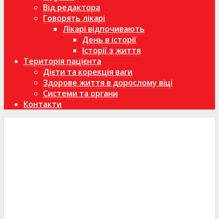
Від редактора
Говорять лікарі
Лікарі відпочивають
День в історії
Історії з життя
Територія пацієнта
Дієти та корекція ваги
Здорове життя в дорослому віці
Системи та органи
Контакти