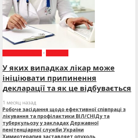
ВИБІР РЕДАКЦІЇ
•
НОВИНИ
У яких випадках лікар може
ініціювати припинення
декларації та як це відбувається
1 месяц назад
Робоче засідання щодо ефективної співпраці з
лікування та профілактики ВІЛ/СНІДу та
туберкульозу у закладах Державної
пенітенціарної служби України
Химиотерапия заставляет опухоль