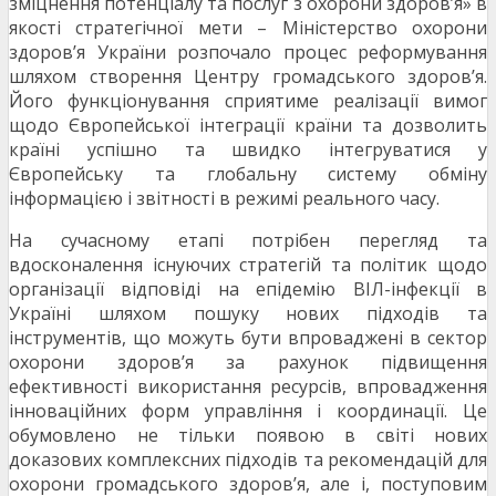
зміцнення потенціалу та послуг з охорони здоров’я» в
якості стратегічної мети – Міністерство охорони
здоров’я України розпочало процес реформування
шляхом створення Центру громадського здоров’я.
Його функціонування сприятиме реалізації вимог
щодо Європейської інтеграції країни та дозволить
країні успішно та швидко інтегруватися у
Європейську та глобальну систему обміну
інформацією і звітності в режимі реального часу.
На сучасному етапі потрібен перегляд та
вдосконалення існуючих стратегій та політик щодо
організації відповіді на епідемію ВІЛ-інфекції в
Україні шляхом пошуку нових підходів та
інструментів, що можуть бути впроваджені в сектор
охорони здоров’я за рахунок підвищення
ефективності використання ресурсів, впровадження
інноваційних форм управління і координації. Це
обумовлено не тільки появою в світі нових
доказових комплексних підходів та рекомендацій для
охорони громадського здоров’я, але і, поступовим