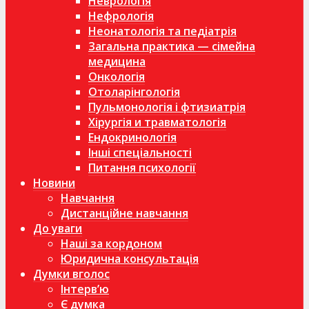
Неврологія
Нефрологія
Неонатологія та педіатрія
Загальна практика — сімейна
медицина
Онкологія
Отоларінгологія
Пульмонологія і фтизиатрія
Хірургія и травматологія
Ендокринологія
Інші спеціальності
Питання психології
Новини
Навчання
Дистанційне навчання
До уваги
Наші за кордоном
Юридична консультація
Думки вголос
Інтерв’ю
Є думка