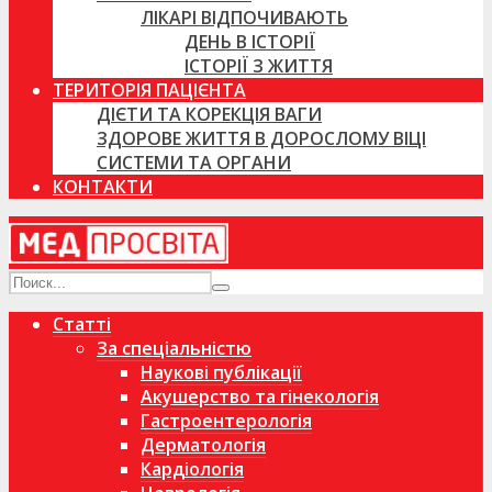
ЛІКАРІ ВІДПОЧИВАЮТЬ
ДЕНЬ В ІСТОРІЇ
ІСТОРІЇ З ЖИТТЯ
ТЕРИТОРІЯ ПАЦІЄНТА
ДІЄТИ ТА КОРЕКЦІЯ ВАГИ
ЗДОРОВЕ ЖИТТЯ В ДОРОСЛОМУ ВІЦІ
СИСТЕМИ ТА ОРГАНИ
КОНТАКТИ
Статті
За спеціальністю
Наукові публікації
Акушерство та гінекологія
Гастроентерологія
Дерматологія
Кардіологія