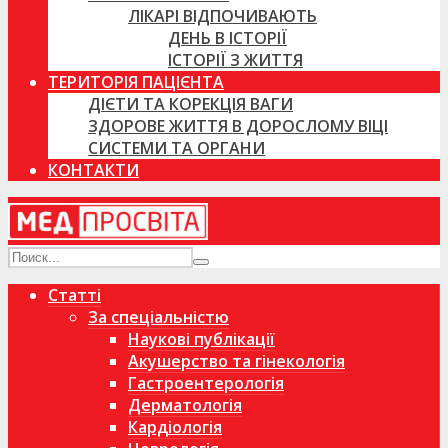
ЛІКАРІ ВІДПОЧИВАЮТЬ
ДЕНЬ В ІСТОРІЇ
ІСТОРІЇ З ЖИТТЯ
ТЕРИТОРІЯ ПАЦІЄНТА
ДІЄТИ ТА КОРЕКЦІЯ ВАГИ
ЗДОРОВЕ ЖИТТЯ В ДОРОСЛОМУ ВІЦІ
СИСТЕМИ ТА ОРГАНИ
КОНТАКТИ
Статті
За спеціальністю
Наукові публікації
Акушерство та гінекологія
Гастроентерологія
Дерматологія
Кардіологія