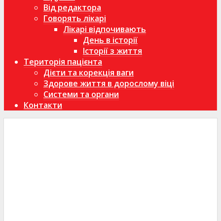
Від редактора
Говорять лікарі
Лікарі відпочивають
День в історії
Історії з життя
Територія пацієнта
Дієти та корекція ваги
Здорове життя в дорослому віці
Системи та органи
Контакти