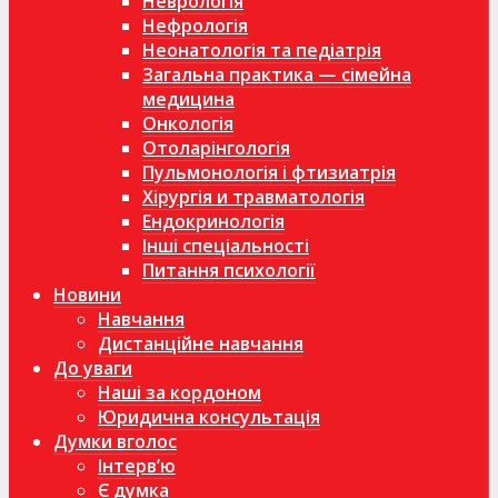
Неврологія
Нефрологія
Неонатологія та педіатрія
Загальна практика — сімейна
медицина
Онкологія
Отоларінгологія
Пульмонологія і фтизиатрія
Хірургія и травматологія
Ендокринологія
Інші спеціальності
Питання психології
Новини
Навчання
Дистанційне навчання
До уваги
Наші за кордоном
Юридична консультація
Думки вголос
Інтерв’ю
Є думка