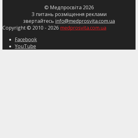
© Медпросвіта
2026
З питань розміщення реклами
звертайтесь
info@medprosvita.com.ua
Copyright © 2010 -
2026
medprosvita.com.ua
Facebook
YouTube