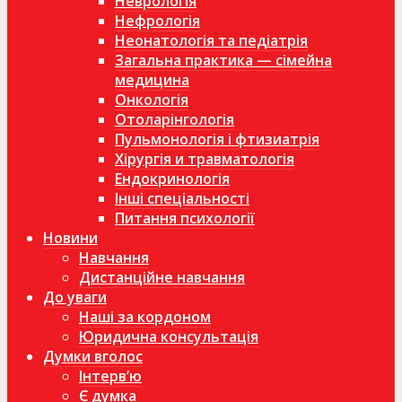
Неврологія
Нефрологія
Неонатологія та педіатрія
Загальна практика — сімейна
медицина
Онкологія
Отоларінгологія
Пульмонологія і фтизиатрія
Хірургія и травматологія
Ендокринологія
Інші спеціальності
Питання психології
Новини
Навчання
Дистанційне навчання
До уваги
Наші за кордоном
Юридична консультація
Думки вголос
Інтерв’ю
Є думка