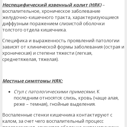
Неспецифический язвенный колит (НЯК)
–
воспалительное, хроническое заболевание
желудочно-кишечного тракта, характеризующиеся
диффузным поражением слизистой оболочки
толстого отдела кишечника.
Специфика и выраженность проявлений патологии
зависят от клинической формы заболевания (острая и
хроническая) и степени тяжести (легкая,
среднетяжелая, тяжелая).
Местные симптомы НЯК:
Стул с патологическими примесями.
К
последним относятся: слизь, кровь (чаще алая,
реже – темная), гнойные выделения.
Воспаленные стенки кишечника контактируют с
калом, за счет чего воспалительный процесс