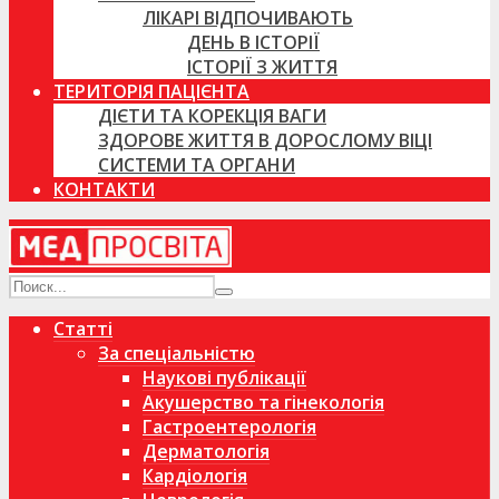
ЛІКАРІ ВІДПОЧИВАЮТЬ
ДЕНЬ В ІСТОРІЇ
ІСТОРІЇ З ЖИТТЯ
ТЕРИТОРІЯ ПАЦІЄНТА
ДІЄТИ ТА КОРЕКЦІЯ ВАГИ
ЗДОРОВЕ ЖИТТЯ В ДОРОСЛОМУ ВІЦІ
СИСТЕМИ ТА ОРГАНИ
КОНТАКТИ
Статті
За спеціальністю
Наукові публікації
Акушерство та гінекологія
Гастроентерологія
Дерматологія
Кардіологія