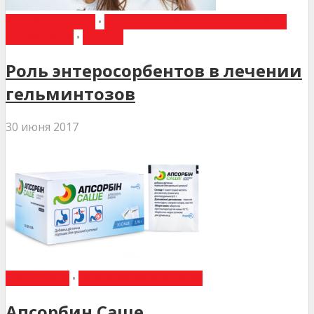
ВИБІР РЕДАКЦІЇ
•
ЗАГАЛЬНА ПРАКТИКА - СІМЕЙНА
МЕДИЦИНА
•
СТАТТІ
Роль энтеросорбентов в лечении
гельминтозов
30 июня 2017
ГЛОССАРІЙ
•
НОВИНИ МЕДИЦИНИ
Апсорбин Саше