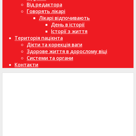
Від редактора
Говорять лікарі
Лікарі відпочивають
День в історії
Історії з життя
Територія пацієнта
Дієти та корекція ваги
Здорове життя в дорослому віці
Системи та органи
Контакти