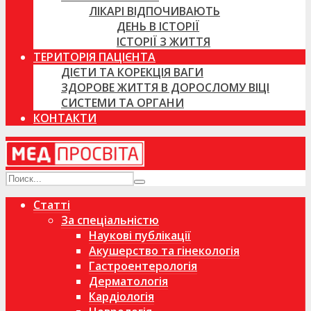
ЛІКАРІ ВІДПОЧИВАЮТЬ
ДЕНЬ В ІСТОРІЇ
ІСТОРІЇ З ЖИТТЯ
ТЕРИТОРІЯ ПАЦІЄНТА
ДІЄТИ ТА КОРЕКЦІЯ ВАГИ
ЗДОРОВЕ ЖИТТЯ В ДОРОСЛОМУ ВІЦІ
СИСТЕМИ ТА ОРГАНИ
КОНТАКТИ
Статті
За спеціальністю
Наукові публікації
Акушерство та гінекологія
Гастроентерологія
Дерматологія
Кардіологія