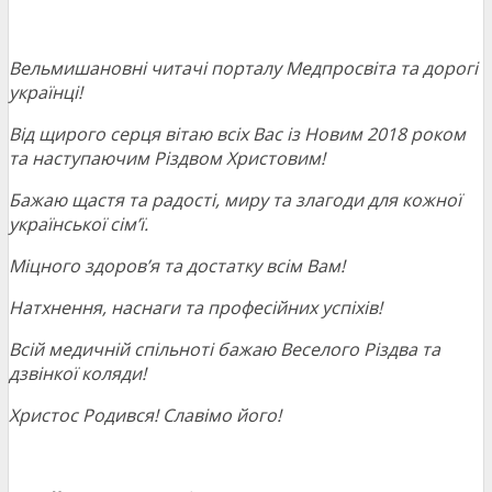
Вельмишановні читачі порталу Медпросвіта та дорогі
українці!
Від щирого серця вітаю всіх Вас із Новим 2018 роком
та наступаючим Різдвом Христовим!
Бажаю щастя та радості, миру та злагоди для кожної
української сім’ї.
Міцного здоров’я та достатку всім Вам!
Натхнення, наснаги та професійних успіхів!
Всій медичній спільноті бажаю Веселого Різдва та
дзвінкої коляди!
Христос Родився! Славімо його!