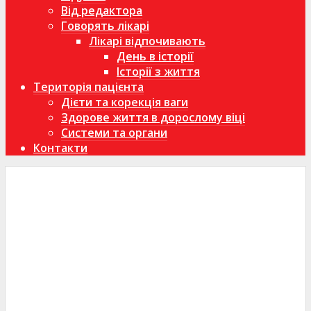
Від редактора
Говорять лікарі
Лікарі відпочивають
День в історії
Історії з життя
Територія пацієнта
Дієти та корекція ваги
Здорове життя в дорослому віці
Системи та органи
Контакти