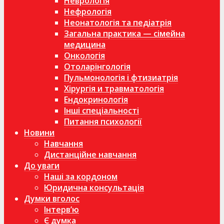
Неврологія
Нефрологія
Неонатологія та педіатрія
Загальна практика — сімейна
медицина
Онкологія
Отоларінгологія
Пульмонологія і фтизиатрія
Хірургія и травматологія
Ендокринологія
Інші спеціальності
Питання психології
Новини
Навчання
Дистанційне навчання
До уваги
Наші за кордоном
Юридична консультація
Думки вголос
Інтерв’ю
Є думка