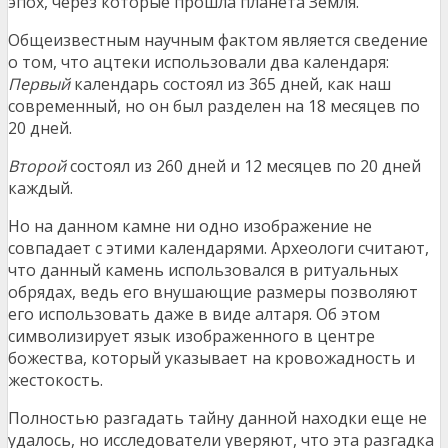
эпох, через которые прошла планета Земля.
Общеизвестным научным фактом является сведение
о том, что ацтеки использовали два календаря:
Первый
календарь состоял из 365 дней, как наш
современный, но он был разделен на 18 месяцев по
20 дней.
Второй
состоял из 260 дней и 12 месяцев по 20 дней
каждый.
Но на данном камне ни одно изображение не
совпадает с этими календарями. Археологи считают,
что данный камень использовался в ритуальных
обрядах, ведь его внушающие размеры позволяют
его использовать даже в виде алтаря. Об этом
символизирует язык изображенного в центре
божества, который указывает на кровожадность и
жестокость.
Полностью разгадать тайну данной находки еще не
удалось, но исследователи уверяют, что эта разгадка