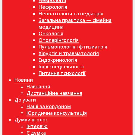
Неврологія
Нефрологія
Неонатологія та педіатрія
Загальна практика — сімейна
медицина
Онкологія
Отоларінгологія
Пульмонологія і фтизиатрія
Хірургія и травматологія
Ендокринологія
Інші спеціальності
Питання психології
Новини
Навчання
Дистанційне навчання
До уваги
Наші за кордоном
Юридична консультація
Думки вголос
Інтерв’ю
Є думка