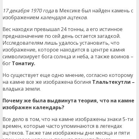
17 декабря 1970 года
в Мексике был найден камень с
изображением
календаря ацтеков
.
Вес находки превышал 24 тонны, а его истинное
предназначение по сей день остается загадкой.
Исследователям лишь удалось установить, что
изображение, которое находится в центре камня
символизирует бога солнца и неба, а также воинов –
бог
Тонатиу
.
Но существует еще одно мнение, согласно которому
на камне все же изображена богиня
Тлальтекутли
–
владыка земли.
Почему же была выдвинута теория, что на камне
изображен календарь?
Все дело в том, что на камне изображены знаки 5-ти
времен, которые часто упоминаются в легендах
ацтеков. Также там изображены дни месяца и пяти