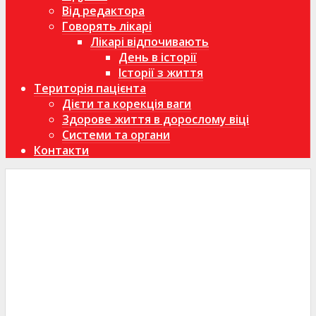
Від редактора
Говорять лікарі
Лікарі відпочивають
День в історії
Історії з життя
Територія пацієнта
Дієти та корекція ваги
Здорове життя в дорослому віці
Системи та органи
Контакти