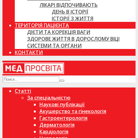
ЛІКАРІ ВІДПОЧИВАЮТЬ
ДЕНЬ В ІСТОРІЇ
ІСТОРІЇ З ЖИТТЯ
ТЕРИТОРІЯ ПАЦІЄНТА
ДІЄТИ ТА КОРЕКЦІЯ ВАГИ
ЗДОРОВЕ ЖИТТЯ В ДОРОСЛОМУ ВІЦІ
СИСТЕМИ ТА ОРГАНИ
КОНТАКТИ
Статті
За спеціальністю
Наукові публікації
Акушерство та гінекологія
Гастроентерологія
Дерматологія
Кардіологія