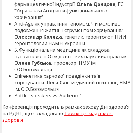
фармацевтичної індустрії.
Ольга Донцова
, ГС
“Українська Асоціація функціонального
харчування”
Anti-Age як управління геномом. Чи можливо
подовження життя інструментом харчування?
Олександр Коляда
, генетик, геронтолог, НИИ
геронтологии НАМН Украины
5. Функціональна медицина як складова
нутриціології. Огляд світових наукових практик.
Олена Губська
, професор, НМУ ім.
О.О.Богомольця
Епігенетика харчової поведінки та її
корегування.
Леся Сак
, медичний психолог, НМУ
ім. О.О.Богомольця
Battle “Speakers vs. Audience”
Конференція проходить в рамках заходу Дні здоров’я
на ВДНГ, що є складовою
Тижня громадського
здоров’я