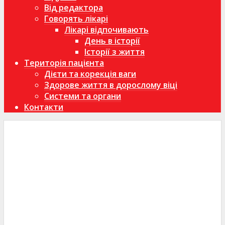
Від редактора
Говорять лікарі
Лікарі відпочивають
День в історії
Історії з життя
Територія пацієнта
Дієти та корекція ваги
Здорове життя в дорослому віці
Системи та органи
Контакти