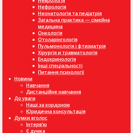
Неврологія
Нефрологія
Неонатологія та педіатрія
Загальна практика — сімейна
медицина
Онкологія
Отоларінгологія
Пульмонологія і фтизиатрія
Хірургія и травматологія
Ендокринологія
Інші спеціальності
Питання психології
Новини
Навчання
Дистанційне навчання
До уваги
Наші за кордоном
Юридична консультація
Думки вголос
Інтерв’ю
Є думка