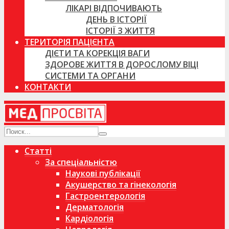
ЛІКАРІ ВІДПОЧИВАЮТЬ
ДЕНЬ В ІСТОРІЇ
ІСТОРІЇ З ЖИТТЯ
ТЕРИТОРІЯ ПАЦІЄНТА
ДІЄТИ ТА КОРЕКЦІЯ ВАГИ
ЗДОРОВЕ ЖИТТЯ В ДОРОСЛОМУ ВІЦІ
СИСТЕМИ ТА ОРГАНИ
КОНТАКТИ
Статті
За спеціальністю
Наукові публікації
Акушерство та гінекологія
Гастроентерологія
Дерматологія
Кардіологія