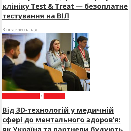
клініку Test & Treat — безоплатне
тестування на ВІЛ
3 недели назад
ВИБІР РЕДАКЦІЇ
•
НОВИНИ
Від 3D-технологій у медичній
сфері до ментального здоров’я:
як Україна та партнери будують