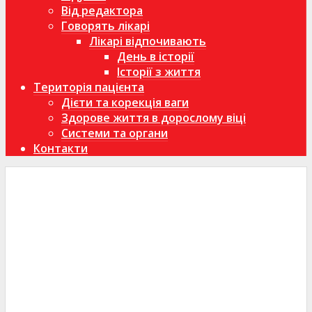
Від редактора
Говорять лікарі
Лікарі відпочивають
День в історії
Історії з життя
Територія пацієнта
Дієти та корекція ваги
Здорове життя в дорослому віці
Системи та органи
Контакти