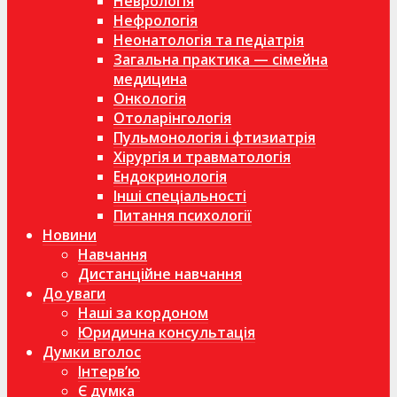
Неврологія
Нефрологія
Неонатологія та педіатрія
Загальна практика — сімейна
медицина
Онкологія
Отоларінгологія
Пульмонологія і фтизиатрія
Хірургія и травматологія
Ендокринологія
Інші спеціальності
Питання психології
Новини
Навчання
Дистанційне навчання
До уваги
Наші за кордоном
Юридична консультація
Думки вголос
Інтерв’ю
Є думка