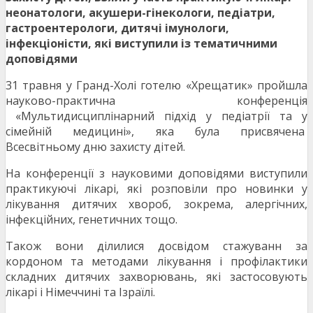
неонатологи, акушери-гінекологи, педіатри,
гастроентерологи, дитячі імунологи,
інфекціоністи, які виступили із тематичними
доповідями
31 травня у Гранд-Холі готелю «Хрещатик» пройшла
науково-практична конференція
«Мультидисциплінарний підхід у педіатрії та у
сімейній медицині», яка була присвячена
Всесвітньому дню захисту дітей.
На конференції з науковими доповідями виступили
практикуючі лікарі, які розповіли про новинки у
лікування дитячих хвороб, зокрема, алергічних,
інфекційних, генетичних тощо.
Також вони ділилися досвідом стажуванн за
кордоном та методами лікування і профілактики
складних дитячих захворювань, які застосовують
лікарі і Німеччині та Ізраїлі.