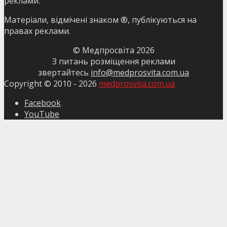
реклами.
Матеріали, відмічені знаком ®, публікуються на
правах реклами.
© Медпросвіта
2026
З питань розміщення реклами
звертайтесь
info@medprosvita.com.ua
Copyright © 2010 -
2026
medprosvita.com.ua
Facebook
YouTube