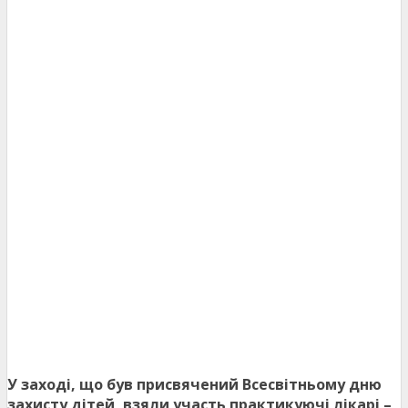
У заході, що був присвячений Всесвітньому дню
захисту дітей, взяли участь практикуючі лікарі –