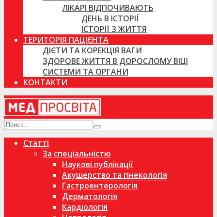
ЛІКАРІ ВІДПОЧИВАЮТЬ
ДЕНЬ В ІСТОРІЇ
ІСТОРІЇ З ЖИТТЯ
ТЕРИТОРІЯ ПАЦІЄНТА
ДІЄТИ ТА КОРЕКЦІЯ ВАГИ
ЗДОРОВЕ ЖИТТЯ В ДОРОСЛОМУ ВІЦІ
СИСТЕМИ ТА ОРГАНИ
КОНТАКТИ
Статті
За спеціальністю
Наукові публікації
Акушерство та гінекологія
Гастроентерологія
Дерматологія
Кардіологія