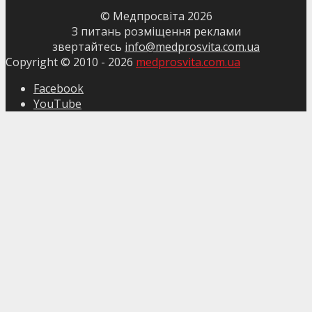
© Медпросвіта
2026
З питань розміщення реклами
звертайтесь
info@medprosvita.com.ua
Copyright © 2010 -
2026
medprosvita.com.ua
Facebook
YouTube