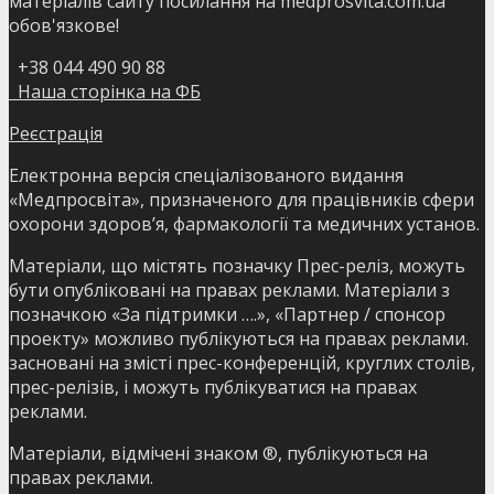
матеріалів сайту посилання на medprosvita.com.ua
обов'язкове!
+38 044 490 90 88
Наша сторінка на ФБ
Реєстрація
Електронна версія спеціалізованого видання
«Медпросвіта», призначеного для працівників сфери
охорони здоров’я, фармакології та медичних установ.
Матеріали, що містять позначку Прес-реліз, можуть
бути опубліковані на правах реклами. Матеріали з
позначкою «За підтримки ….», «Партнер / спонсор
проекту» можливо публікуються на правах реклами.
засновані на змісті прес-конференцій, круглих столів,
прес-релізів, і можуть публікуватися на правах
реклами.
Матеріали, відмічені знаком ®, публікуються на
правах реклами.