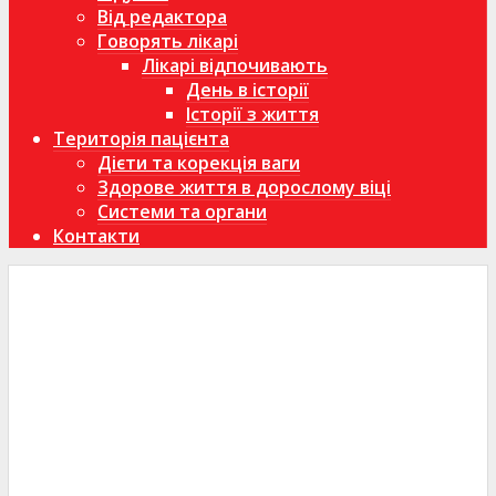
Від редактора
Говорять лікарі
Лікарі відпочивають
День в історії
Історії з життя
Територія пацієнта
Дієти та корекція ваги
Здорове життя в дорослому віці
Системи та органи
Контакти