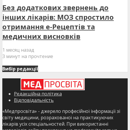
Без додаткових звернень до
інших лікарів: МОЗ спростило
отримання е-Рецептів та
медичних висновків
1 месяц назад
3 минут на прочтение
Вибір редакції
Редакційна політика
Відповідальність
«Медпросвіта» - джерело професійної інформації зі
світу медицини, розрахованої на практикуючих
лікарів усіх спеціальностей. При використанні