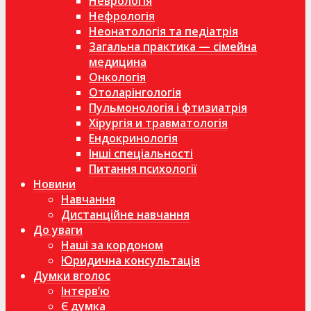
Неврологія
Нефрологія
Неонатологія та педіатрія
Загальна практика — сімейна
медицина
Онкологія
Отоларінгологія
Пульмонологія і фтизиатрія
Хірургія и травматологія
Ендокринологія
Інші спеціальності
Питання психології
Новини
Навчання
Дистанційне навчання
До уваги
Наші за кордоном
Юридична консультація
Думки вголос
Інтерв’ю
Є думка