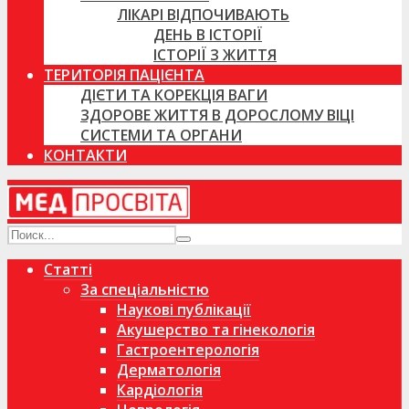
ЛІКАРІ ВІДПОЧИВАЮТЬ
ДЕНЬ В ІСТОРІЇ
ІСТОРІЇ З ЖИТТЯ
ТЕРИТОРІЯ ПАЦІЄНТА
ДІЄТИ ТА КОРЕКЦІЯ ВАГИ
ЗДОРОВЕ ЖИТТЯ В ДОРОСЛОМУ ВІЦІ
СИСТЕМИ ТА ОРГАНИ
КОНТАКТИ
Статті
За спеціальністю
Наукові публікації
Акушерство та гінекологія
Гастроентерологія
Дерматологія
Кардіологія