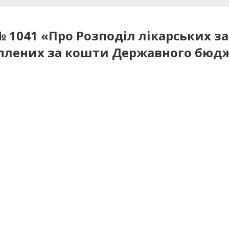
№ 1041 «Про Розподіл лікарських з
плених за кошти Державного бюдже