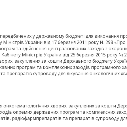
 передбачених у державному бюджеті для виконання про
 Міністрів України від 17 березня 2011 року № 298 «Пр
грам та здійснення централізованих заходів з охорони
абінету Міністрів України від 25 березня 2015 року № 
 хворих, закуплених за кошти Державного бюджету Укра
жавних програм та комплексних заходів програмного ха
та препаратів супроводу для лікування онкологічних хв
ання онкогематологічних хворих, закуплених за кошти Д
ходів окремих державних програм та комплексних захо
атів, радіофармпрепаратів та препаратів супроводу для