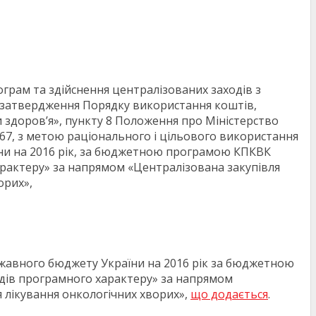
грам та здійснення централізованих заходів з
о затвердження Порядку використання коштів,
 здоров’я», пункту 8 Положення про Міністерство
267, з метою раціонального і цільового використання
їни на 2016 рік, за бюджетною програмою КПКВК
рактеру» за напрямом «Централізована закупівля
орих»,
ержавного бюджету України на 2016 рік за бюджетною
дів програмного характеру» за напрямом
 лікування онкологічних хворих»,
що додається
.