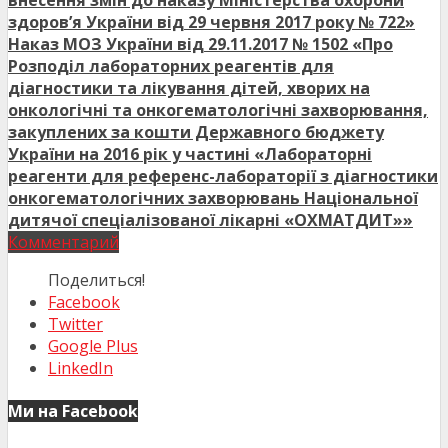
внесення змін до наказу Міністерства охорони
здоров’я України від 29 червня 2017 року № 722»
Наказ МОЗ України від 29.11.2017 № 1502 «Про
Розподіл лабораторних реагентів для
діагностики та лікування дітей, хворих на
онкологічні та онкогематологічні захворювання,
закуплених за кошти Державного бюджету
України на 2016 рік у частині «Лабораторні
реагенти для референс-лабораторії з діагностики
онкогематологічних захворювань Національної
дитячої спеціалізованої лікарні «ОХМАТДИТ»»
Комментарий
Поделиться!
Facebook
Twitter
Google Plus
LinkedIn
Ми на Facebook