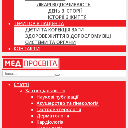
ЛІКАРІ ВІДПОЧИВАЮТЬ
ДЕНЬ В ІСТОРІЇ
ІСТОРІЇ З ЖИТТЯ
ТЕРИТОРІЯ ПАЦІЄНТА
ДІЄТИ ТА КОРЕКЦІЯ ВАГИ
ЗДОРОВЕ ЖИТТЯ В ДОРОСЛОМУ ВІЦІ
СИСТЕМИ ТА ОРГАНИ
КОНТАКТИ
Статті
За спеціальністю
Наукові публікації
Акушерство та гінекологія
Гастроентерологія
Дерматологія
Кардіологія