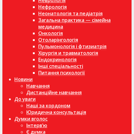
Неврологія
Нефрологія
Неонатологія та педіатрія
Загальна практика — сімейна
медицина
Онкологія
Отоларінгологія
Пульмонологія і фтизиатрія
Хірургія и травматологія
Ендокринологія
Інші спеціальності
Питання психології
Новини
Навчання
Дистанційне навчання
До уваги
Наші за кордоном
Юридична консультація
Думки вголос
Інтерв’ю
Є думка