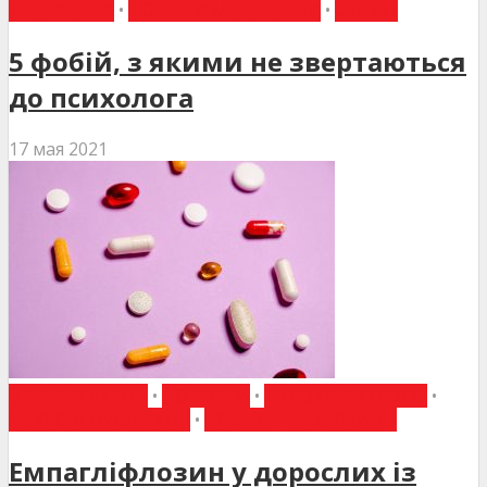
МЕДИЦИНА
•
НОВИНИ МЕДИЦИНИ
•
СТАТТІ
5 фобій, з якими не звертаються
до психолога
17 мая 2021
ВИБІР РЕДАКЦІЇ
•
ДО УВАГИ
•
ЕНДОКРИНОЛОГІЯ
•
НАУКОВІ ПУБЛІКАЦІЇ
•
НОВИНИ МЕДИЦИНИ
Емпагліфлозин у дорослих із