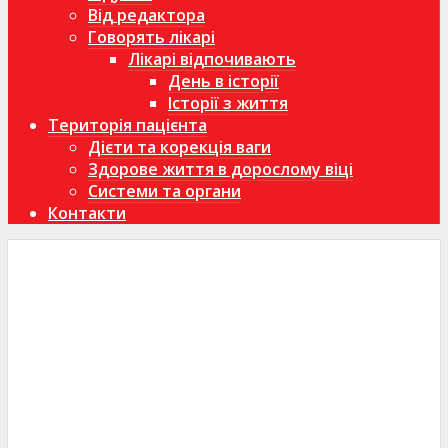
Від редактора
Говорять лікарі
Лікарі відпочивають
День в історії
Історії з життя
Територія пацієнта
Дієти та корекція ваги
Здорове життя в дорослому віці
Системи та органи
Контакти