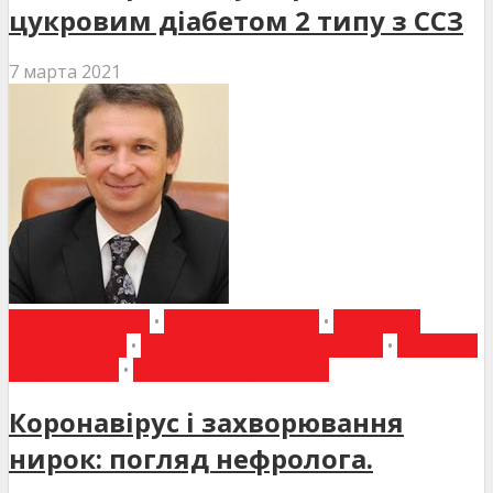
цукровим діабетом 2 типу з ССЗ
7 марта 2021
ВИБІР РЕДАКЦІЇ
•
ГОВОРЯТЬ ЛІКАРІ
•
ІНТЕРВ'Ю
СПЕЦІАЛІСТА
•
НИРКИ ТА СЕЧОВИЙ МІХУР
•
НОВИНИ
МЕДИЦИНИ
•
СТОРІНКА РЕДАКТОРА
Коронавірус і захворювання
нирок: погляд нефролога.