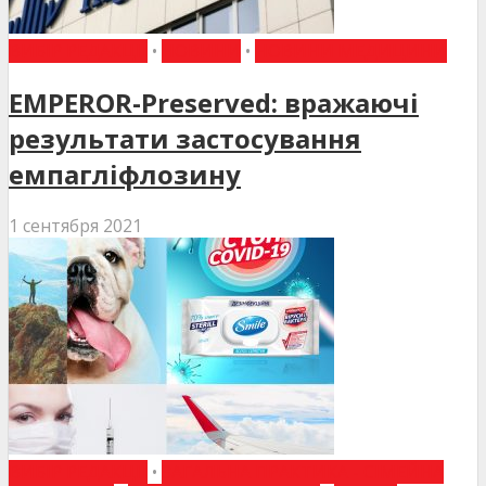
ВИБІР РЕДАКЦІЇ
•
НОВИНИ
•
НОВИНИ МЕДИЦИНИ
EMPEROR-Preserved: вражаючі
результати застосування
емпагліфлозину
1 сентября 2021
ВИБІР РЕДАКЦІЇ
•
ЗАГАЛЬНА ПРАКТИКА - СІМЕЙНА