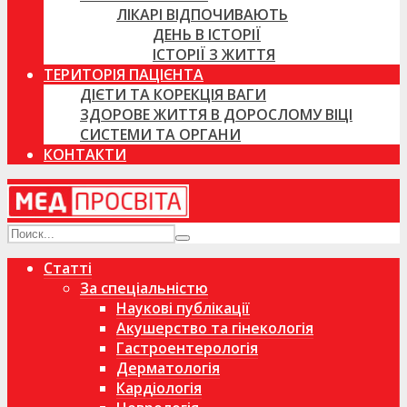
ЛІКАРІ ВІДПОЧИВАЮТЬ
ДЕНЬ В ІСТОРІЇ
ІСТОРІЇ З ЖИТТЯ
ТЕРИТОРІЯ ПАЦІЄНТА
ДІЄТИ ТА КОРЕКЦІЯ ВАГИ
ЗДОРОВЕ ЖИТТЯ В ДОРОСЛОМУ ВІЦІ
СИСТЕМИ ТА ОРГАНИ
КОНТАКТИ
Статті
За спеціальністю
Наукові публікації
Акушерство та гінекологія
Гастроентерологія
Дерматологія
Кардіологія