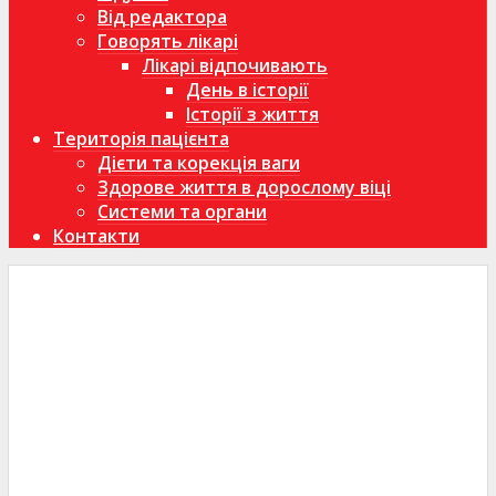
Від редактора
Говорять лікарі
Лікарі відпочивають
День в історії
Історії з життя
Територія пацієнта
Дієти та корекція ваги
Здорове життя в дорослому віці
Системи та органи
Контакти