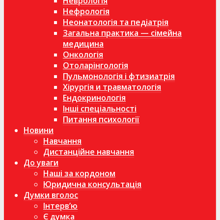
Неврологія
Нефрологія
Неонатологія та педіатрія
Загальна практика — сімейна
медицина
Онкологія
Отоларінгологія
Пульмонологія і фтизиатрія
Хірургія и травматологія
Ендокринологія
Інші спеціальності
Питання психології
Новини
Навчання
Дистанційне навчання
До уваги
Наші за кордоном
Юридична консультація
Думки вголос
Інтерв’ю
Є думка