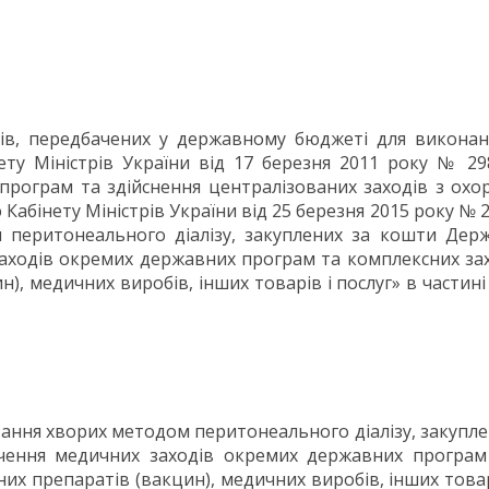
ів, передбачених у державному бюджеті для виконанн
ету Міністрів України від 17 березня 2011 року № 2
рограм та здійснення централізованих заходів з охор
абінету Міністрів України від 25 березня 2015 року №
м перитонеального діалізу, закуплених за кошти Де
ходів окремих державних програм та комплексних зах
ин), медичних виробів, інших товарів і послуг» в частин
ування хворих методом перитонеального діалізу, закупл
ння медичних заходів окремих державних програм 
них препаратів (вакцин), медичних виробів, інших товар