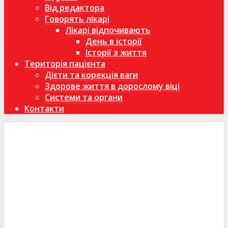
Від редактора
Говорять лікарі
Лікарі відпочивають
День в історії
Історії з життя
Територія пацієнта
Дієти та корекція ваги
Здорове життя в дорослому віці
Системи та органи
Контакти