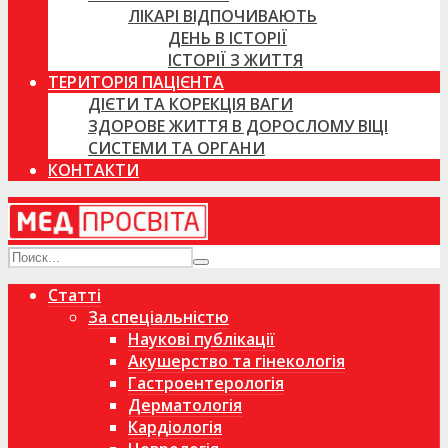
ЛІКАРІ ВІДПОЧИВАЮТЬ
ДЕНЬ В ІСТОРІЇ
ІСТОРІЇ З ЖИТТЯ
ТЕРИТОРІЯ ПАЦІЄНТА
ДІЄТИ ТА КОРЕКЦІЯ ВАГИ
ЗДОРОВЕ ЖИТТЯ В ДОРОСЛОМУ ВІЦІ
СИСТЕМИ ТА ОРГАНИ
КОНТАКТИ
Статті
За спеціальністю
Наукові публікації
Акушерство та гінекологія
Гастроентерологія
Дерматологія
Кардіологія