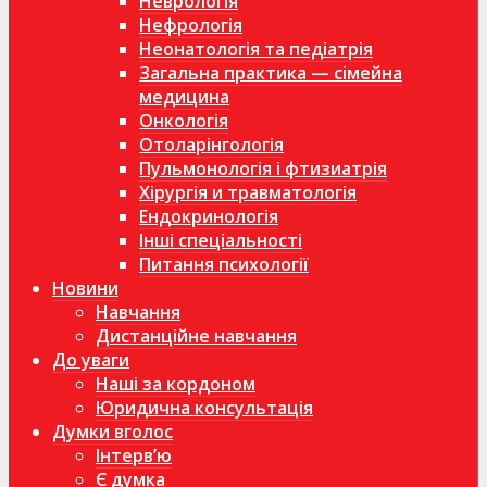
Неврологія
Нефрологія
Неонатологія та педіатрія
Загальна практика — сімейна
медицина
Онкологія
Отоларінгологія
Пульмонологія і фтизиатрія
Хірургія и травматологія
Ендокринологія
Інші спеціальності
Питання психології
Новини
Навчання
Дистанційне навчання
До уваги
Наші за кордоном
Юридична консультація
Думки вголос
Інтерв’ю
Є думка