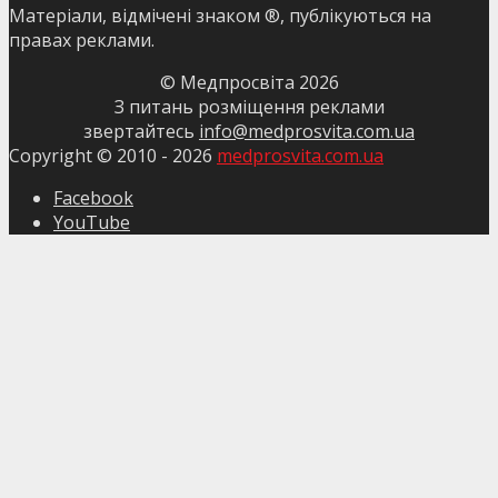
Матеріали, відмічені знаком ®, публікуються на
правах реклами.
© Медпросвіта
2026
З питань розміщення реклами
звертайтесь
info@medprosvita.com.ua
Copyright © 2010 -
2026
medprosvita.com.ua
Facebook
YouTube