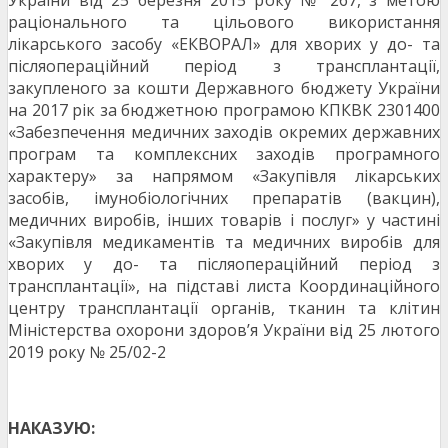
України від 25 березня 2015 року № 267, з метою
раціонального та цільового використання
лікарського засобу «ЕКВОРАЛ» для хворих у до- та
післяопераційний період з трансплантації,
закупленого за кошти Державного бюджету України
на 2017 рік за бюджетною програмою КПКВК 2301400
«Забезпечення медичних заходів окремих державних
програм та комплексних заходів програмного
характеру» за напрямом «Закупівля лікарських
засобів, імунобіологічних препаратів (вакцин),
медичних виробів, інших товарів і послуг» у частині
«Закупівля медикаментів та медичних виробів для
хворих у до- та післяопераційний період з
трансплантації», на підставі листа Координаційного
центру трансплантації органів, тканин та клітин
Міністерства охорони здоров’я України від 25 лютого
2019 року № 25/02-2
НАКАЗУЮ: