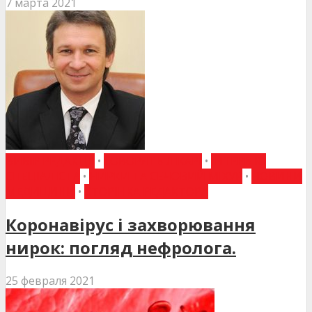
7 марта 2021
ВИБІР РЕДАКЦІЇ
•
ГОВОРЯТЬ ЛІКАРІ
•
ІНТЕРВ'Ю
СПЕЦІАЛІСТА
•
НИРКИ ТА СЕЧОВИЙ МІХУР
•
НОВИНИ
МЕДИЦИНИ
•
СТОРІНКА РЕДАКТОРА
Коронавірус і захворювання
нирок: погляд нефролога.
25 февраля 2021