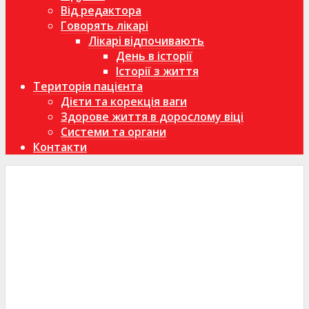
Від редактора
Говорять лікарі
Лікарі відпочивають
День в історії
Історії з життя
Територія пацієнта
Дієти та корекція ваги
Здорове життя в дорослому віці
Системи та органи
Контакти