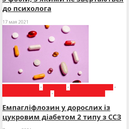
до психолога
17 мая 2021
ВИБІР РЕДАКЦІЇ
•
ДО УВАГИ
•
ЕНДОКРИНОЛОГІЯ
•
НАУКОВІ ПУБЛІКАЦІЇ
•
НОВИНИ МЕДИЦИНИ
Емпагліфлозин у дорослих із
цукровим діабетом 2 типу з ССЗ