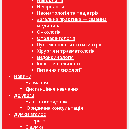
Неврологія
Нефрологія
Неонатологія та педіатрія
Загальна практика — сімейна
медицина
Онкологія
Отоларінгологія
Пульмонологія і фтизиатрія
Хірургія и травматологія
Ендокринологія
Інші спеціальності
Питання психології
Новини
Навчання
Дистанційне навчання
До уваги
Наші за кордоном
Юридична консультація
Думки вголос
Інтерв’ю
Є думка