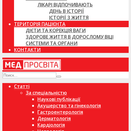
ЛІКАРІ ВІДПОЧИВАЮТЬ
ДЕНЬ В ІСТОРІЇ
ІСТОРІЇ З ЖИТТЯ
ТЕРИТОРІЯ ПАЦІЄНТА
ДІЄТИ ТА КОРЕКЦІЯ ВАГИ
ЗДОРОВЕ ЖИТТЯ В ДОРОСЛОМУ ВІЦІ
СИСТЕМИ ТА ОРГАНИ
КОНТАКТИ
Статті
За спеціальністю
Наукові публікації
Акушерство та гінекологія
Гастроентерологія
Дерматологія
Кардіологія