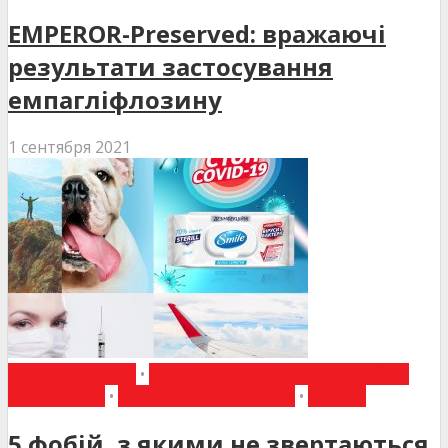
EMPEROR-Preserved: вражаючі
результати застосування
емпагліфлозину
1 сентября 2021
ВИБІР РЕДАКЦІЇ
•
ЗАГАЛЬНА ПРАКТИКА - СІМЕЙНА
МЕДИЦИНА
•
НОВИНИ МЕДИЦИНИ
•
СТАТТІ
5 фобій, з якими не звертаються