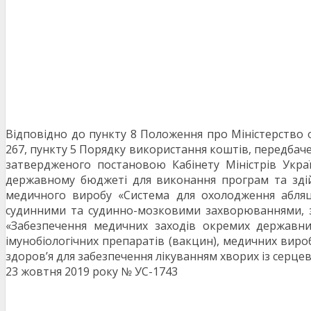
Відповідно до пункту 8 Положення про Міністерство о
267, пункту 5 Порядку використання коштів, передбач
затвердженого постановою Кабінету Міністрів Укр
державному бюджеті для виконання програм та здій
медичного виробу «Система для охолодження абляцій
судинними та судинно-мозковими захворюваннями, 
«Забезпечення медичних заходів окремих державних
імунобіологічних препаратів (вакцин), медичних виробі
здоров’я для забезпечення лікуванням хворих із серц
23 жовтня 2019 року № УС-1743