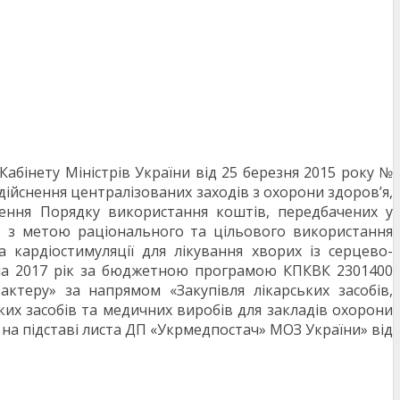
абінету Міністрів України від 25 березня 2015 року №
ійснення централізованих заходів з охорони здоров’я,
ення Порядку використання коштів, передбачених у
, з метою раціонального та цільового використання
 кардіостимуляції для лікування хворих із серцево-
на 2017 рік за бюджетною програмою КПКВК 2301400
ктеру» за напрямом «Закупівля лікарських засобів,
ських засобів та медичних виробів для закладів охорони
на підставі листа ДП «Укрмедпостач» МОЗ України» від