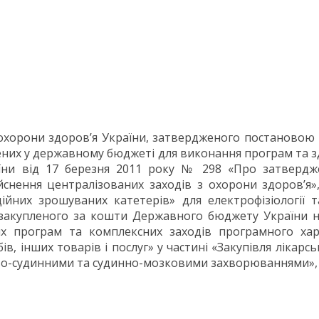
хорони здоров’я України, затвердженого постановою К
ених у державному бюджеті для виконання програм та зд
аїни від 17 березня 2011 року № 298 «Про затвердж
снення централізованих заходів з охорони здоров’я»
них зрошуваних катетерів» для електрофізіології та
закупленого за кошти Державного бюджету України 
 програм та комплексних заходів програмного хара
в, інших товарів і послуг» у частині «Закупівля лікар
ево-судинними та судинно-мозковими захворюваннями», 