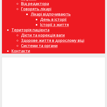
Від редактора
Говорять лікарі
Лікарі відпочивають
День в історії
Історії з життя
Територія пацієнта
Дієти та корекція ваги
Здорове життя в дорослому віці
Системи та органи
Контакти