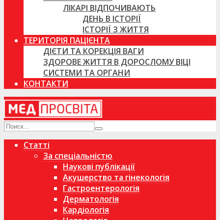
ЛІКАРІ ВІДПОЧИВАЮТЬ
ДЕНЬ В ІСТОРІЇ
ІСТОРІЇ З ЖИТТЯ
ТЕРИТОРІЯ ПАЦІЄНТА
ДІЄТИ ТА КОРЕКЦІЯ ВАГИ
ЗДОРОВЕ ЖИТТЯ В ДОРОСЛОМУ ВІЦІ
СИСТЕМИ ТА ОРГАНИ
КОНТАКТИ
Статті
За спеціальністю
Наукові публікації
Акушерство та гінекологія
Гастроентерологія
Дерматологія
Кардіологія