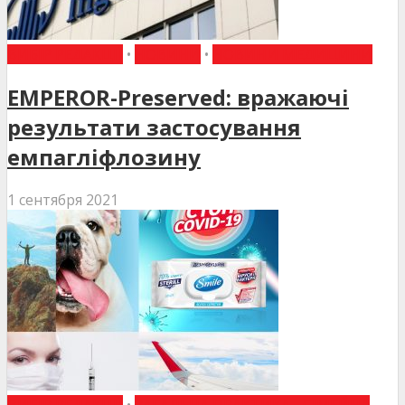
ВИБІР РЕДАКЦІЇ
•
НОВИНИ
•
НОВИНИ МЕДИЦИНИ
EMPEROR-Preserved: вражаючі
результати застосування
емпагліфлозину
1 сентября 2021
ВИБІР РЕДАКЦІЇ
•
ЗАГАЛЬНА ПРАКТИКА - СІМЕЙНА