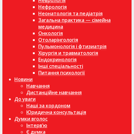
Неврологія
Нефрологія
Неонатологія та педіатрія
Загальна практика — сімейна
медицина
Онкологія
Отоларінгологія
Пульмонологія і фтизиатрія
Хірургія и травматологія
Ендокринологія
Інші спеціальності
Питання психології
Новини
Навчання
Дистанційне навчання
До уваги
Наші за кордоном
Юридична консультація
Думки вголос
Інтерв’ю
Є думка