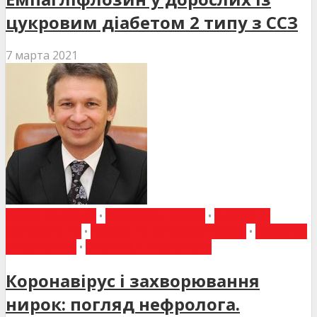
цукровим діабетом 2 типу з ССЗ
7 марта 2021
ВИБІР РЕДАКЦІЇ
•
ГОВОРЯТЬ ЛІКАРІ
•
ІНТЕРВ'Ю
СПЕЦІАЛІСТА
•
НИРКИ ТА СЕЧОВИЙ МІХУР
•
НОВИНИ
МЕДИЦИНИ
•
СТОРІНКА РЕДАКТОРА
Коронавірус і захворювання
нирок: погляд нефролога.