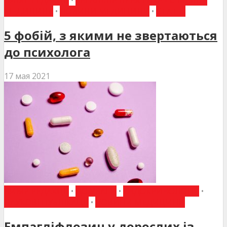
МЕДИЦИНА
•
НОВИНИ МЕДИЦИНИ
•
СТАТТІ
5 фобій, з якими не звертаються
до психолога
17 мая 2021
ВИБІР РЕДАКЦІЇ
•
ДО УВАГИ
•
ЕНДОКРИНОЛОГІЯ
•
НАУКОВІ ПУБЛІКАЦІЇ
•
НОВИНИ МЕДИЦИНИ
Емпагліфлозин у дорослих із