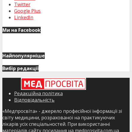
Twitter
Google Plus
LinkedIn
Ми на Facebook
Найпопулярніше
Вибір редакції
Редакційна політика
Відповідальність
«Медпросвіта» - джерело професійної інформації зі
світу медицини, розрахованої на практикуючих
лікарів усіх спеціальностей. При використанні
матеріалів сайту посилання на medprosvita.com.ua