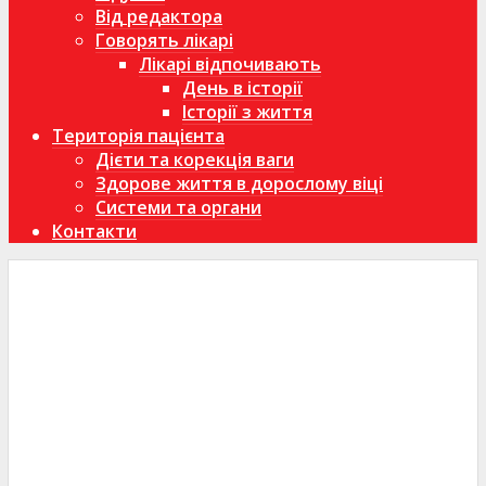
Від редактора
Говорять лікарі
Лікарі відпочивають
День в історії
Історії з життя
Територія пацієнта
Дієти та корекція ваги
Здорове життя в дорослому віці
Системи та органи
Контакти