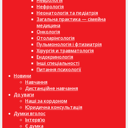
Неврологія
Нефрологія
Неонатологія та педіатрія
Загальна практика — сімейна
медицина
Онкологія
Отоларінгологія
Пульмонологія і фтизиатрія
Хірургія и травматологія
Ендокринологія
Інші спеціальності
Питання психології
Новини
Навчання
Дистанційне навчання
До уваги
Наші за кордоном
Юридична консультація
Думки вголос
Інтерв’ю
Є думка