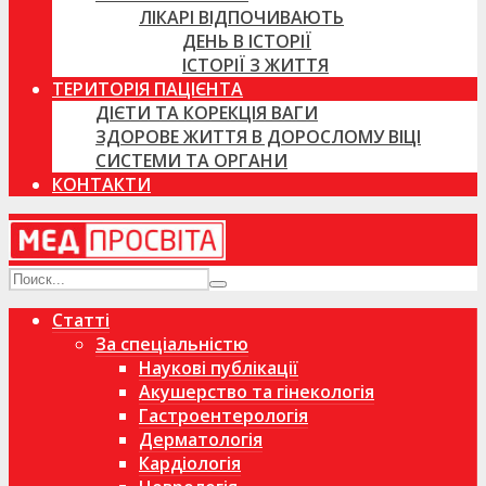
ЛІКАРІ ВІДПОЧИВАЮТЬ
ДЕНЬ В ІСТОРІЇ
ІСТОРІЇ З ЖИТТЯ
ТЕРИТОРІЯ ПАЦІЄНТА
ДІЄТИ ТА КОРЕКЦІЯ ВАГИ
ЗДОРОВЕ ЖИТТЯ В ДОРОСЛОМУ ВІЦІ
СИСТЕМИ ТА ОРГАНИ
КОНТАКТИ
Статті
За спеціальністю
Наукові публікації
Акушерство та гінекологія
Гастроентерологія
Дерматологія
Кардіологія