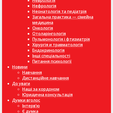
Неврологія
Нефрологія
Неонатологія та педіатрія
Загальна практика — сімейна
медицина
Онкологія
Отоларінгологія
Пульмонологія і фтизиатрія
Хірургія и травматологія
Ендокринологія
Інші спеціальності
Питання психології
Новини
Навчання
Дистанційне навчання
До уваги
Наші за кордоном
Юридична консультація
Думки вголос
Інтерв’ю
Є думка