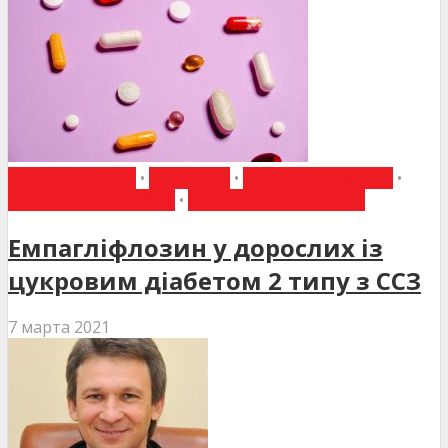
ВИБІР РЕДАКЦІЇ
•
ДО УВАГИ
•
ЕНДОКРИНОЛОГІЯ
•
НАУКОВІ ПУБЛІКАЦІЇ
•
НОВИНИ МЕДИЦИНИ
Емпагліфлозин у дорослих із
цукровим діабетом 2 типу з ССЗ
7 марта 2021