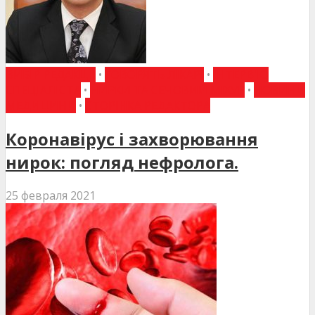
ВИБІР РЕДАКЦІЇ
•
ГОВОРЯТЬ ЛІКАРІ
•
ІНТЕРВ'Ю
СПЕЦІАЛІСТА
•
НИРКИ ТА СЕЧОВИЙ МІХУР
•
НОВИНИ
МЕДИЦИНИ
•
СТОРІНКА РЕДАКТОРА
Коронавірус і захворювання
нирок: погляд нефролога.
25 февраля 2021