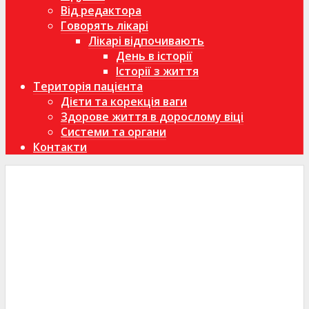
Від редактора
Говорять лікарі
Лікарі відпочивають
День в історії
Історії з життя
Територія пацієнта
Дієти та корекція ваги
Здорове життя в дорослому віці
Системи та органи
Контакти