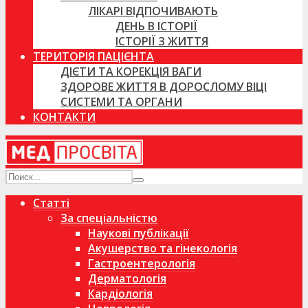
ЛІКАРІ ВІДПОЧИВАЮТЬ
ДЕНЬ В ІСТОРІЇ
ІСТОРІЇ З ЖИТТЯ
ТЕРИТОРІЯ ПАЦІЄНТА
ДІЄТИ ТА КОРЕКЦІЯ ВАГИ
ЗДОРОВЕ ЖИТТЯ В ДОРОСЛОМУ ВІЦІ
СИСТЕМИ ТА ОРГАНИ
КОНТАКТИ
Статті
За спеціальністю
Наукові публікації
Акушерство та гінекологія
Гастроентерологія
Дерматологія
Кардіологія