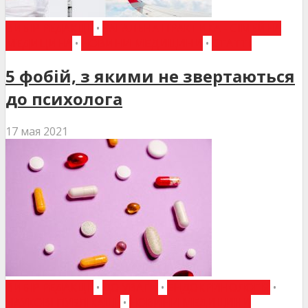
ВИБІР РЕДАКЦІЇ
•
ЗАГАЛЬНА ПРАКТИКА - СІМЕЙНА
МЕДИЦИНА
•
НОВИНИ МЕДИЦИНИ
•
СТАТТІ
5 фобій, з якими не звертаються
до психолога
17 мая 2021
ВИБІР РЕДАКЦІЇ
•
ДО УВАГИ
•
ЕНДОКРИНОЛОГІЯ
•
НАУКОВІ ПУБЛІКАЦІЇ
•
НОВИНИ МЕДИЦИНИ