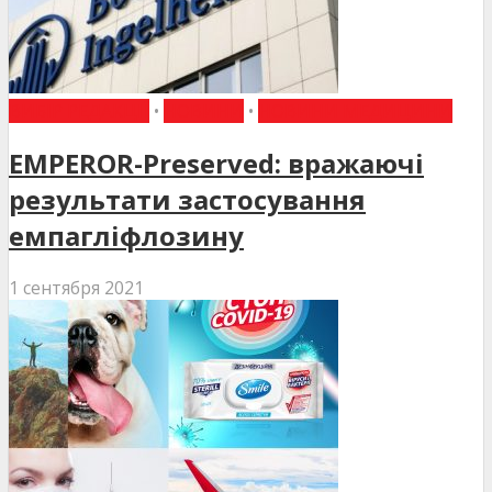
ВИБІР РЕДАКЦІЇ
•
НОВИНИ
•
НОВИНИ МЕДИЦИНИ
EMPEROR-Preserved: вражаючі
результати застосування
емпагліфлозину
1 сентября 2021