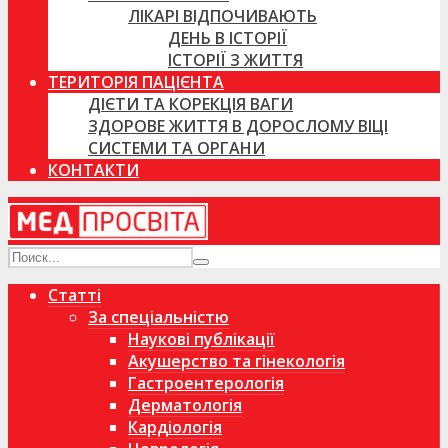
ЛІКАРІ ВІДПОЧИВАЮТЬ
ДЕНЬ В ІСТОРІЇ
ІСТОРІЇ З ЖИТТЯ
ТЕРИТОРІЯ ПАЦІЄНТА
ДІЄТИ ТА КОРЕКЦІЯ ВАГИ
ЗДОРОВЕ ЖИТТЯ В ДОРОСЛОМУ ВІЦІ
СИСТЕМИ ТА ОРГАНИ
КОНТАКТИ
Статті
За спеціальністю
Наукові публікації
Акушерство та гінекологія
Гастроентерологія
Дерматологія
Кардіологія