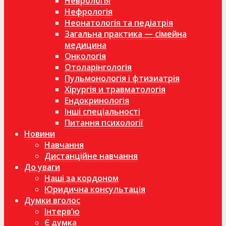
Неврологія
Нефрологія
Неонатологія та педіатрія
Загальна практика — сімейна
медицина
Онкологія
Отоларінгологія
Пульмонологія і фтизиатрія
Хірургія и травматологія
Ендокринологія
Інші спеціальності
Питання психології
Новини
Навчання
Дистанційне навчання
До уваги
Наші за кордоном
Юридична консультація
Думки вголос
Інтерв’ю
Є думка