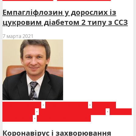
Емпагліфлозин у дорослих із
цукровим діабетом 2 типу з ССЗ
7 марта 2021
ВИБІР РЕДАКЦІЇ
•
ГОВОРЯТЬ ЛІКАРІ
•
ІНТЕРВ'Ю
СПЕЦІАЛІСТА
•
НИРКИ ТА СЕЧОВИЙ МІХУР
•
НОВИНИ
МЕДИЦИНИ
•
СТОРІНКА РЕДАКТОРА
Коронавірус і захворювання