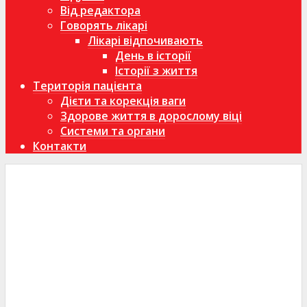
Від редактора
Говорять лікарі
Лікарі відпочивають
День в історії
Історії з життя
Територія пацієнта
Дієти та корекція ваги
Здорове життя в дорослому віці
Системи та органи
Контакти