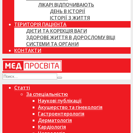
ЛІКАРІ ВІДПОЧИВАЮТЬ
ДЕНЬ В ІСТОРІЇ
ІСТОРІЇ З ЖИТТЯ
ТЕРИТОРІЯ ПАЦІЄНТА
ДІЄТИ ТА КОРЕКЦІЯ ВАГИ
ЗДОРОВЕ ЖИТТЯ В ДОРОСЛОМУ ВІЦІ
СИСТЕМИ ТА ОРГАНИ
КОНТАКТИ
Статті
За спеціальністю
Наукові публікації
Акушерство та гінекологія
Гастроентерологія
Дерматологія
Кардіологія