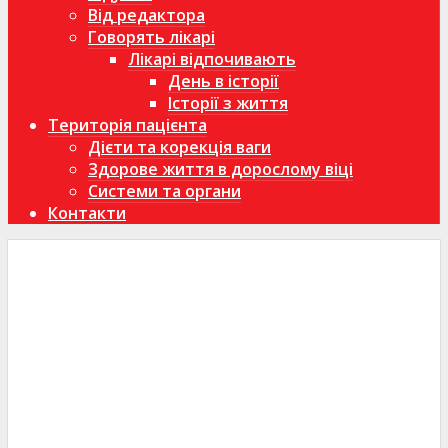
Від редактора
Говорять лікарі
Лікарі відпочивають
День в історії
Історії з життя
Територія пацієнта
Дієти та корекція ваги
Здорове життя в дорослому віці
Системи та органи
Контакти