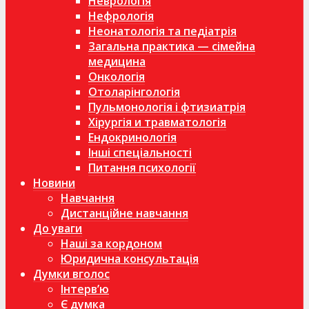
Неврологія
Нефрологія
Неонатологія та педіатрія
Загальна практика — сімейна
медицина
Онкологія
Отоларінгологія
Пульмонологія і фтизиатрія
Хірургія и травматологія
Ендокринологія
Інші спеціальності
Питання психології
Новини
Навчання
Дистанційне навчання
До уваги
Наші за кордоном
Юридична консультація
Думки вголос
Інтерв’ю
Є думка