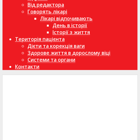
Від редактора
Говорять лікарі
Лікарі відпочивають
День в історії
Історії з життя
Територія пацієнта
Дієти та корекція ваги
Здорове життя в дорослому віці
Системи та органи
Контакти