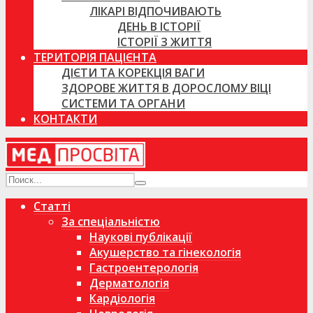
ЛІКАРІ ВІДПОЧИВАЮТЬ
ДЕНЬ В ІСТОРІЇ
ІСТОРІЇ З ЖИТТЯ
ТЕРИТОРІЯ ПАЦІЄНТА
ДІЄТИ ТА КОРЕКЦІЯ ВАГИ
ЗДОРОВЕ ЖИТТЯ В ДОРОСЛОМУ ВІЦІ
СИСТЕМИ ТА ОРГАНИ
КОНТАКТИ
Статті
За спеціальністю
Наукові публікації
Акушерство та гінекологія
Гастроентерологія
Дерматологія
Кардіологія