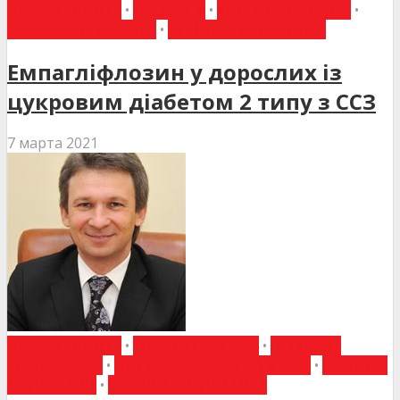
ВИБІР РЕДАКЦІЇ
•
ДО УВАГИ
•
ЕНДОКРИНОЛОГІЯ
•
НАУКОВІ ПУБЛІКАЦІЇ
•
НОВИНИ МЕДИЦИНИ
Емпагліфлозин у дорослих із
цукровим діабетом 2 типу з ССЗ
7 марта 2021
ВИБІР РЕДАКЦІЇ
•
ГОВОРЯТЬ ЛІКАРІ
•
ІНТЕРВ'Ю
СПЕЦІАЛІСТА
•
НИРКИ ТА СЕЧОВИЙ МІХУР
•
НОВИНИ
МЕДИЦИНИ
•
СТОРІНКА РЕДАКТОРА