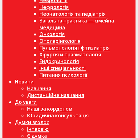
Неврологія
Нефрологія
Неонатологія та педіатрія
Загальна практика — сімейна
медицина
Онкологія
Отоларінгологія
Пульмонологія і фтизиатрія
Хірургія и травматологія
Ендокринологія
Інші спеціальності
Питання психології
Новини
Навчання
Дистанційне навчання
До уваги
Наші за кордоном
Юридична консультація
Думки вголос
Інтерв’ю
Є думка