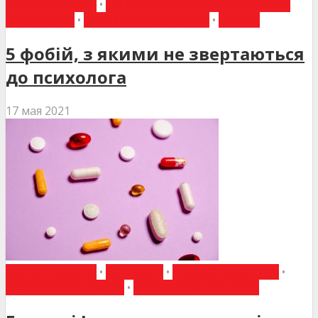
ВИБІР РЕДАКЦІЇ
•
ЗАГАЛЬНА ПРАКТИКА - СІМЕЙНА
МЕДИЦИНА
•
НОВИНИ МЕДИЦИНИ
•
СТАТТІ
5 фобій, з якими не звертаються
до психолога
17 мая 2021
ВИБІР РЕДАКЦІЇ
•
ДО УВАГИ
•
ЕНДОКРИНОЛОГІЯ
•
НАУКОВІ ПУБЛІКАЦІЇ
•
НОВИНИ МЕДИЦИНИ