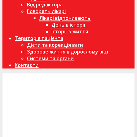
Від редактора
Говорять лікарі
Лікарі відпочивають
День в історії
Історії з життя
Територія пацієнта
Дієти та корекція ваги
Здорове життя в дорослому віці
Системи та органи
Контакти