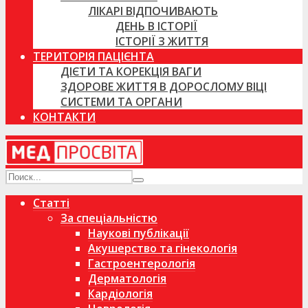
ЛІКАРІ ВІДПОЧИВАЮТЬ
ДЕНЬ В ІСТОРІЇ
ІСТОРІЇ З ЖИТТЯ
ТЕРИТОРІЯ ПАЦІЄНТА
ДІЄТИ ТА КОРЕКЦІЯ ВАГИ
ЗДОРОВЕ ЖИТТЯ В ДОРОСЛОМУ ВІЦІ
СИСТЕМИ ТА ОРГАНИ
КОНТАКТИ
Статті
За спеціальністю
Наукові публікації
Акушерство та гінекологія
Гастроентерологія
Дерматологія
Кардіологія