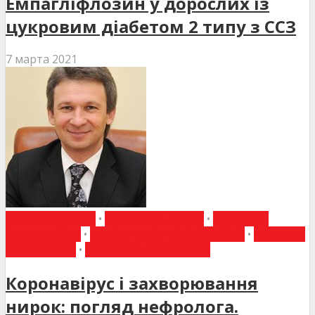
Емпагліфлозин у дорослих із
цукровим діабетом 2 типу з ССЗ
7 марта 2021
ВИБІР РЕДАКЦІЇ
•
ГОВОРЯТЬ ЛІКАРІ
•
ІНТЕРВ'Ю
СПЕЦІАЛІСТА
•
НИРКИ ТА СЕЧОВИЙ МІХУР
•
НОВИНИ
МЕДИЦИНИ
•
СТОРІНКА РЕДАКТОРА
Коронавірус і захворювання
нирок: погляд нефролога.