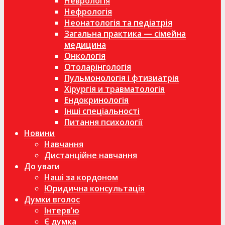
Неврологія
Нефрологія
Неонатологія та педіатрія
Загальна практика — сімейна
медицина
Онкологія
Отоларінгологія
Пульмонологія і фтизиатрія
Хірургія и травматологія
Ендокринологія
Інші спеціальності
Питання психології
Новини
Навчання
Дистанційне навчання
До уваги
Наші за кордоном
Юридична консультація
Думки вголос
Інтерв’ю
Є думка