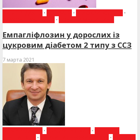
ВИБІР РЕДАКЦІЇ
•
ДО УВАГИ
•
ЕНДОКРИНОЛОГІЯ
•
НАУКОВІ ПУБЛІКАЦІЇ
•
НОВИНИ МЕДИЦИНИ
Емпагліфлозин у дорослих із
цукровим діабетом 2 типу з ССЗ
7 марта 2021
ВИБІР РЕДАКЦІЇ
•
ГОВОРЯТЬ ЛІКАРІ
•
ІНТЕРВ'Ю
СПЕЦІАЛІСТА
•
НИРКИ ТА СЕЧОВИЙ МІХУР
•
НОВИНИ