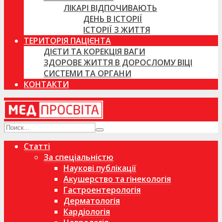
ЛІКАРІ ВІДПОЧИВАЮТЬ
ДЕНЬ В ІСТОРІЇ
ІСТОРІЇ З ЖИТТЯ
ТЕРИТОРІЯ ПАЦІЄНТА
ДІЄТИ ТА КОРЕКЦІЯ ВАГИ
ЗДОРОВЕ ЖИТТЯ В ДОРОСЛОМУ ВІЦІ
СИСТЕМИ ТА ОРГАНИ
КОНТАКТИ
Статті
За спеціальністю
Наукові публікації
Акушерство та гінекологія
Гастроентерологія
Дерматологія
Кардіологія