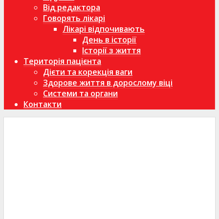
Від редактора
Говорять лікарі
Лікарі відпочивають
День в історії
Історії з життя
Територія пацієнта
Дієти та корекція ваги
Здорове життя в дорослому віці
Системи та органи
Контакти