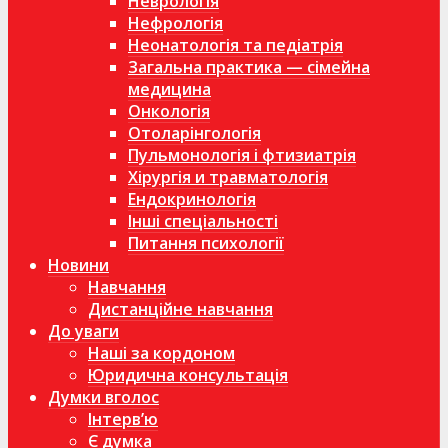
Неврологія
Нефрологія
Неонатологія та педіатрія
Загальна практика — сімейна
медицина
Онкологія
Отоларінгологія
Пульмонологія і фтизиатрія
Хірургія и травматологія
Ендокринологія
Інші спеціальності
Питання психології
Новини
Навчання
Дистанційне навчання
До уваги
Наші за кордоном
Юридична консультація
Думки вголос
Інтерв’ю
Є думка