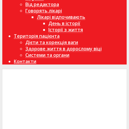
Від редактора
Говорять лікарі
Лікарі відпочивають
День в історії
Історії з життя
Територія пацієнта
Дієти та корекція ваги
Здорове життя в дорослому віці
Системи та органи
Контакти