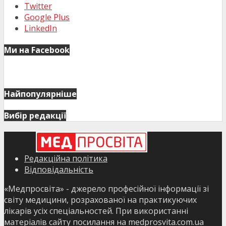
Twitter
Google Plus
LinkedIn
Ми на Facebook
Найпопулярніше
Вибір редакції
Редакційна політика
Відповідальність
«Медпросвіта» - джерело професійної інформації зі
світу медицини, розрахованої на практикуючих
лікарів усіх спеціальностей. При використанні
матеріалів сайту посилання на medprosvita.com.ua