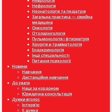
Неврологія
Нефрологія
Неонатологія та педіатрія
Загальна практика — сімейна
медицина
Онкологія
Отоларінгологія
Пульмонологія і фтизиатрія
Хірургія и травматологія
Ендокринологія
Інші спеціальності
Питання психології
Новини
Навчання
Дистанційне навчання
До уваги
Наші за кордоном
Юридична консультація
Думки вголос
Інтерв’ю
Є думка