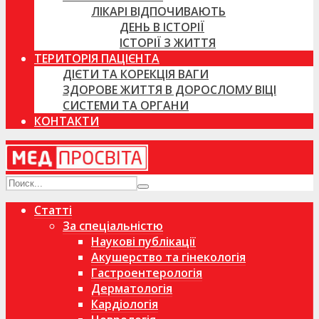
ЛІКАРІ ВІДПОЧИВАЮТЬ
ДЕНЬ В ІСТОРІЇ
ІСТОРІЇ З ЖИТТЯ
ТЕРИТОРІЯ ПАЦІЄНТА
ДІЄТИ ТА КОРЕКЦІЯ ВАГИ
ЗДОРОВЕ ЖИТТЯ В ДОРОСЛОМУ ВІЦІ
СИСТЕМИ ТА ОРГАНИ
КОНТАКТИ
Статті
За спеціальністю
Наукові публікації
Акушерство та гінекологія
Гастроентерологія
Дерматологія
Кардіологія