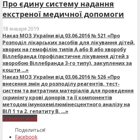
Про єдину систему надання
екстреної медичної допомоги
18 января 2019
Наказ МОЗ України від 03.06.2016 № 521 «Про
Розподіл лікарських засобів для лікування дітей,
хворих на гемофілію типів А або В або хворобу
Віллебранда (профілактичне лікування дітей з
хворобою Віллебранда 3-го типу), закуплених за
кошти …»
Наказ МОЗ України від 03.06.2016 № 526 «Про
внесення змін до розподілу реагентів, тест-
систем та витратних матеріалів для проведення
скринінгу крові донорів та її компонентів
методом імунохемілюмінесцентного аналізу на
ВІЛ 1 та 2, гепатиту В, …»
Комментарий
Поделиться!
Facebook