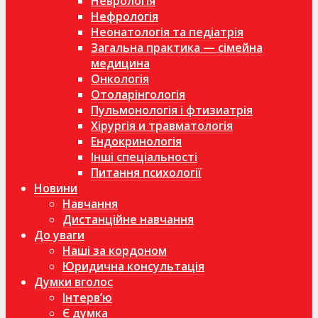
Неврологія
Нефрологія
Неонатологія та педіатрія
Загальна практика — сімейна
медицина
Онкологія
Отоларінгологія
Пульмонологія і фтизиатрія
Хірургія и травматологія
Ендокринологія
Інші спеціальності
Питання психології
Новини
Навчання
Дистанційне навчання
До уваги
Наші за кордоном
Юридична консультація
Думки вголос
Інтерв’ю
Є думка