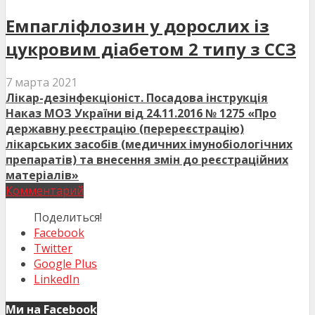
Емпагліфлозин у дорослих із
цукровим діабетом 2 типу з ССЗ
7 марта 2021
Лікар-дезінфекціоніст. Посадова інструкція
Наказ МОЗ України від 24.11.2016 № 1275 «Про
державну реєстрацію (перереєстрацію)
лікарських засобів (медичних імунобіологічних
препаратів) та внесення змін до реєстраційних
матеріалів»
Комментарий
Поделиться!
Facebook
Twitter
Google Plus
LinkedIn
Ми на Facebook