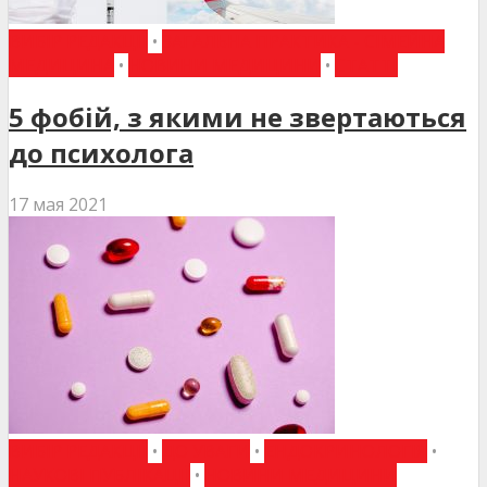
ВИБІР РЕДАКЦІЇ
•
ЗАГАЛЬНА ПРАКТИКА - СІМЕЙНА
МЕДИЦИНА
•
НОВИНИ МЕДИЦИНИ
•
СТАТТІ
5 фобій, з якими не звертаються
до психолога
17 мая 2021
ВИБІР РЕДАКЦІЇ
•
ДО УВАГИ
•
ЕНДОКРИНОЛОГІЯ
•
НАУКОВІ ПУБЛІКАЦІЇ
•
НОВИНИ МЕДИЦИНИ