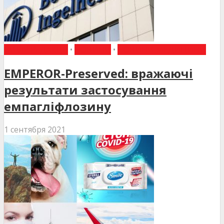
ВИБІР РЕДАКЦІЇ
•
НОВИНИ
•
НОВИНИ МЕДИЦИНИ
EMPEROR-Preserved: вражаючі
результати застосування
емпагліфлозину
1 сентября 2021