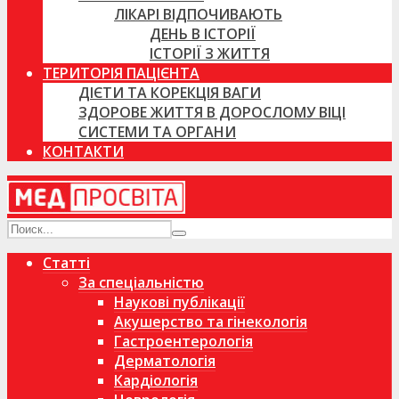
ЛІКАРІ ВІДПОЧИВАЮТЬ
ДЕНЬ В ІСТОРІЇ
ІСТОРІЇ З ЖИТТЯ
ТЕРИТОРІЯ ПАЦІЄНТА
ДІЄТИ ТА КОРЕКЦІЯ ВАГИ
ЗДОРОВЕ ЖИТТЯ В ДОРОСЛОМУ ВІЦІ
СИСТЕМИ ТА ОРГАНИ
КОНТАКТИ
Статті
За спеціальністю
Наукові публікації
Акушерство та гінекологія
Гастроентерологія
Дерматологія
Кардіологія