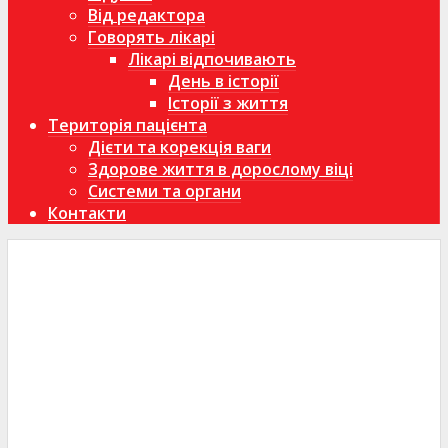
Від редактора
Говорять лікарі
Лікарі відпочивають
День в історії
Історії з життя
Територія пацієнта
Дієти та корекція ваги
Здорове життя в дорослому віці
Системи та органи
Контакти