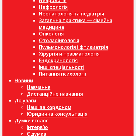
Неврологія
Нефрологія
Неонатологія та педіатрія
Загальна практика — сімейна
медицина
Онкологія
Отоларінгологія
Пульмонологія і фтизиатрія
Хірургія и травматологія
Ендокринологія
Інші спеціальності
Питання психології
Новини
Навчання
Дистанційне навчання
До уваги
Наші за кордоном
Юридична консультація
Думки вголос
Інтерв’ю
Є думка