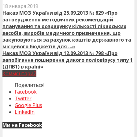
18 января 2019
Наказ МОЗ України від 25.09.2013 № 829 «Про
затвердження методичних рекомендацій
планування та розрахунку кількості лікарських
засобів, виробів медичного призначення, що
закуповуються за рахунок коштів державного та
місцевого бюджетів для …»
Наказ МОЗ України від 12.09.2013 № 798 «Про
запобігання поширення дикого поліовірусу типу 1
(ДПВ1) в країні»
Комментарий
Поделиться!
Facebook
Twitter
Google Plus
LinkedIn
Ми на Facebook