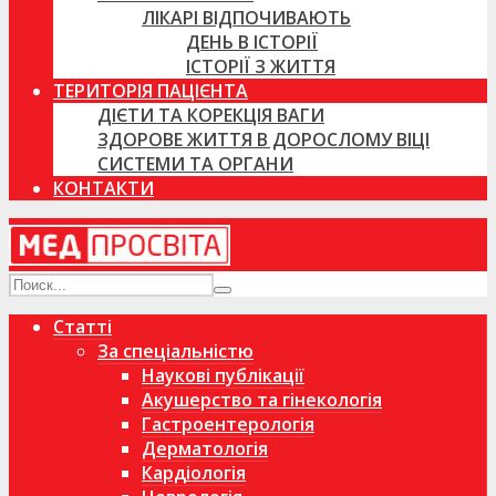
ЛІКАРІ ВІДПОЧИВАЮТЬ
ДЕНЬ В ІСТОРІЇ
ІСТОРІЇ З ЖИТТЯ
ТЕРИТОРІЯ ПАЦІЄНТА
ДІЄТИ ТА КОРЕКЦІЯ ВАГИ
ЗДОРОВЕ ЖИТТЯ В ДОРОСЛОМУ ВІЦІ
СИСТЕМИ ТА ОРГАНИ
КОНТАКТИ
Статті
За спеціальністю
Наукові публікації
Акушерство та гінекологія
Гастроентерологія
Дерматологія
Кардіологія