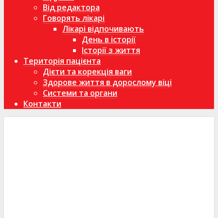
Від редактора
Говорять лікарі
Лікарі відпочивають
День в історії
Історії з життя
Територія пацієнта
Дієти та корекція ваги
Здорове життя в дорослому віці
Системи та органи
Контакти