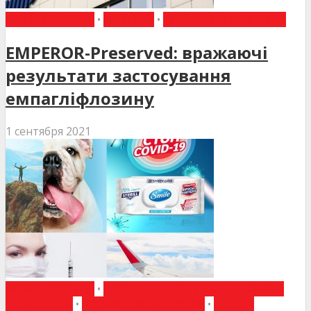
ВИБІР РЕДАКЦІЇ
•
НОВИНИ
•
НОВИНИ МЕДИЦИНИ
EMPEROR-Preserved: вражаючі
результати застосування
емпагліфлозину
1 сентября 2021
ВИБІР РЕДАКЦІЇ
•
ЗАГАЛЬНА ПРАКТИКА - СІМЕЙНА
МЕДИЦИНА
•
НОВИНИ МЕДИЦИНИ
•
СТАТТІ