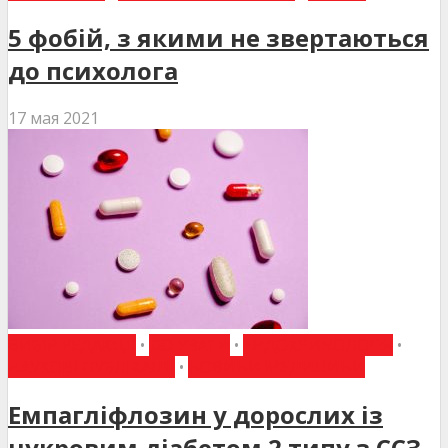
5 фобій, з якими не звертаються
до психолога
17 мая 2021
ВИБІР РЕДАКЦІЇ
•
ДО УВАГИ
•
ЕНДОКРИНОЛОГІЯ
•
НАУКОВІ ПУБЛІКАЦІЇ
•
НОВИНИ МЕДИЦИНИ
Емпагліфлозин у дорослих із
цукровим діабетом 2 типу з ССЗ