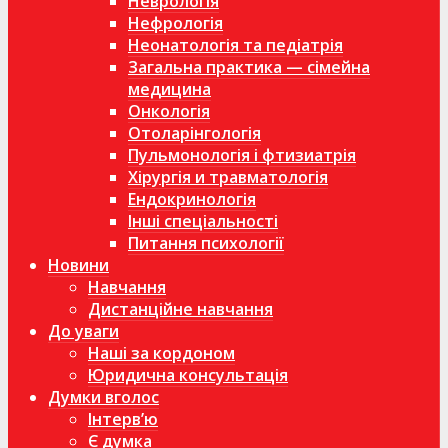
Неврологія
Нефрологія
Неонатологія та педіатрія
Загальна практика — сімейна
медицина
Онкологія
Отоларінгологія
Пульмонологія і фтизиатрія
Хірургія и травматологія
Ендокринологія
Інші спеціальності
Питання психології
Новини
Навчання
Дистанційне навчання
До уваги
Наші за кордоном
Юридична консультація
Думки вголос
Інтерв’ю
Є думка