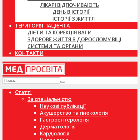
ЛІКАРІ ВІДПОЧИВАЮТЬ
ДЕНЬ В ІСТОРІЇ
ІСТОРІЇ З ЖИТТЯ
ТЕРИТОРІЯ ПАЦІЄНТА
ДІЄТИ ТА КОРЕКЦІЯ ВАГИ
ЗДОРОВЕ ЖИТТЯ В ДОРОСЛОМУ ВІЦІ
СИСТЕМИ ТА ОРГАНИ
КОНТАКТИ
Статті
За спеціальністю
Наукові публікації
Акушерство та гінекологія
Гастроентерологія
Дерматологія
Кардіологія