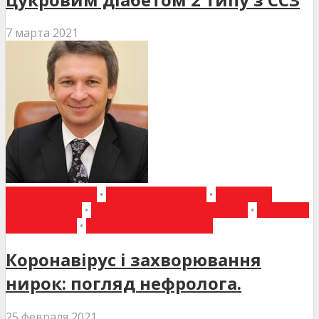
7 марта 2021
ВИБІР РЕДАКЦІЇ
•
ГОВОРЯТЬ ЛІКАРІ
•
ІНТЕРВ'Ю
СПЕЦІАЛІСТА
•
НИРКИ ТА СЕЧОВИЙ МІХУР
•
НОВИНИ
МЕДИЦИНИ
•
СТОРІНКА РЕДАКТОРА
Коронавірус і захворювання
нирок: погляд нефролога.
25 февраля 2021