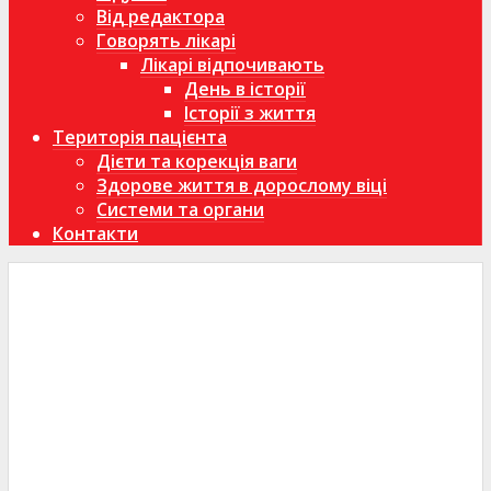
Від редактора
Говорять лікарі
Лікарі відпочивають
День в історії
Історії з життя
Територія пацієнта
Дієти та корекція ваги
Здорове життя в дорослому віці
Системи та органи
Контакти