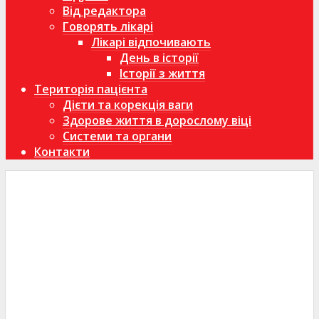
Від редактора
Говорять лікарі
Лікарі відпочивають
День в історії
Історії з життя
Територія пацієнта
Дієти та корекція ваги
Здорове життя в дорослому віці
Системи та органи
Контакти