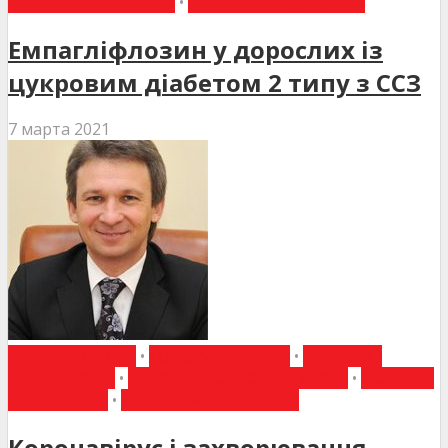
НАУКОВІ ПУБЛІКАЦІЇ
•
НОВИНИ МЕДИЦИНИ
Емпагліфлозин у дорослих із
цукровим діабетом 2 типу з ССЗ
7 марта 2021
ВИБІР РЕДАКЦІЇ
•
ГОВОРЯТЬ ЛІКАРІ
•
ІНТЕРВ'Ю
СПЕЦІАЛІСТА
•
НИРКИ ТА СЕЧОВИЙ МІХУР
•
НОВИНИ
МЕДИЦИНИ
•
СТОРІНКА РЕДАКТОРА
Коронавірус і захворювання