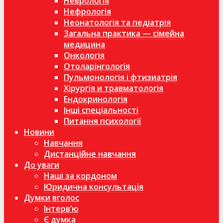
Неврологія
Нефрологія
Неонатологія та педіатрія
Загальна практика — сімейна
медицина
Онкологія
Отоларінгологія
Пульмонологія і фтизиатрія
Хірургія и травматологія
Ендокринологія
Інші спеціальності
Питання психології
Новини
Навчання
Дистанційне навчання
До уваги
Наші за кордоном
Юридична консультація
Думки вголос
Інтерв’ю
Є думка