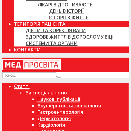
ЛІКАРІ ВІДПОЧИВАЮТЬ
ДЕНЬ В ІСТОРІЇ
ІСТОРІЇ З ЖИТТЯ
ТЕРИТОРІЯ ПАЦІЄНТА
ДІЄТИ ТА КОРЕКЦІЯ ВАГИ
ЗДОРОВЕ ЖИТТЯ В ДОРОСЛОМУ ВІЦІ
СИСТЕМИ ТА ОРГАНИ
КОНТАКТИ
Статті
За спеціальністю
Наукові публікації
Акушерство та гінекологія
Гастроентерологія
Дерматологія
Кардіологія