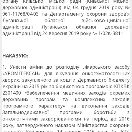
органу Київської міської ради (Київської міської
державної адміністрації) від 04 грудня 2019 року №
061-11768/04.03 та Департаменту охорони здоров’я
Луганської обласної військово-цивільної
адміністрації Луганської обласної державної
адміністрації від 24 вересня 2019 року № 1/02в-3811
НАКАЗУЮ:
1. Унести зміни до розподілу лікарського засобу
«УРОМІТЕКСАН» для лікування онкогематологічних
хворих, закупленого за кошти Державного бюджету
України на 2015 рік за бюджетною програмою КПКВК
2301400 «Забезпечення медичних заходів окремих
державних програм та комплексних заходів
програмного характеру» на виконання заходів
Загальнодержавної програми боротьби з
онкологічними захворюваннями на період до 2016
року, затвердженого наказом Міністерства охорони
здоров’я України від 24 червня 2016 року № 627,