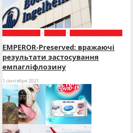
ВИБІР РЕДАКЦІЇ
•
НОВИНИ
•
НОВИНИ МЕДИЦИНИ
EMPEROR-Preserved: вражаючі
результати застосування
емпагліфлозину
1 сентября 2021