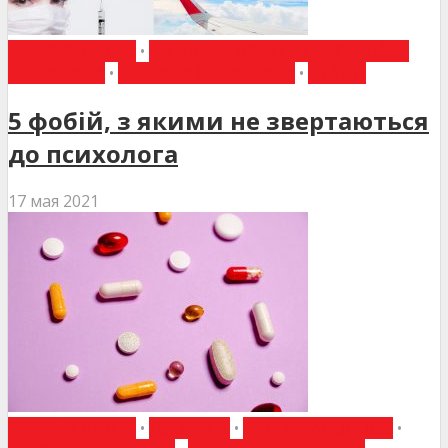
ВИБІР РЕДАКЦІЇ
•
ЗАГАЛЬНА ПРАКТИКА - СІМЕЙНА
МЕДИЦИНА
•
НОВИНИ МЕДИЦИНИ
•
СТАТТІ
5 фобій, з якими не звертаються
до психолога
17 мая 2021
ВИБІР РЕДАКЦІЇ
•
ДО УВАГИ
•
ЕНДОКРИНОЛОГІЯ
•