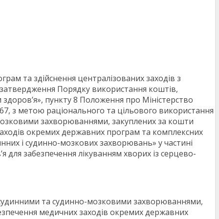
грам та здійснення централізованих заходів з
о затвердження Порядку використання коштів,
 здоров’я», пункту 8 Положення про Міністерство
267, з метою раціонального та цільового використання
-мозковими захворюваннями, закуплених за кошти
аходів окремих державних програм та комплексних
инних і судинно-мозкових захворювань» у частині
я для забезпечення лікуванням хворих із серцево-
во-судинними та судинно-мозковими захворюваннями,
езпечення медичних заходів окремих державних