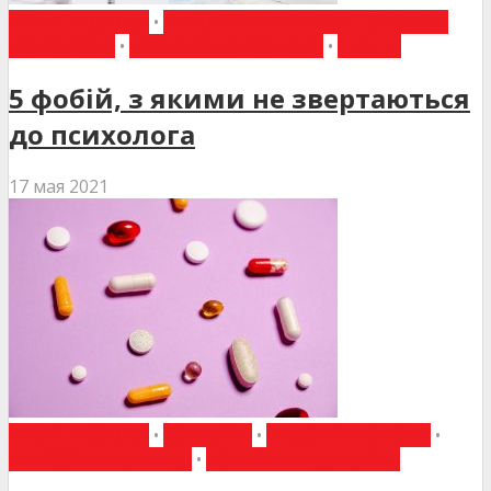
ВИБІР РЕДАКЦІЇ
•
ЗАГАЛЬНА ПРАКТИКА - СІМЕЙНА
МЕДИЦИНА
•
НОВИНИ МЕДИЦИНИ
•
СТАТТІ
5 фобій, з якими не звертаються
до психолога
17 мая 2021
ВИБІР РЕДАКЦІЇ
•
ДО УВАГИ
•
ЕНДОКРИНОЛОГІЯ
•
НАУКОВІ ПУБЛІКАЦІЇ
•
НОВИНИ МЕДИЦИНИ