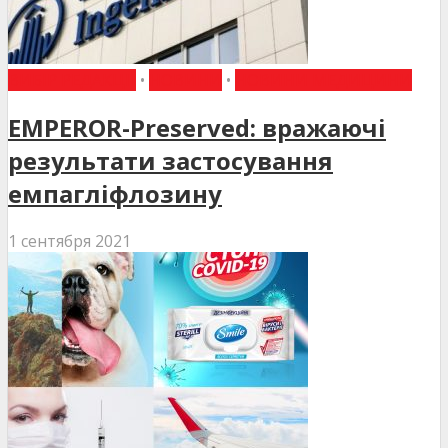
ВИБІР РЕДАКЦІЇ
•
НОВИНИ
•
НОВИНИ МЕДИЦИНИ
EMPEROR-Preserved: вражаючі
результати застосування
емпагліфлозину
1 сентября 2021