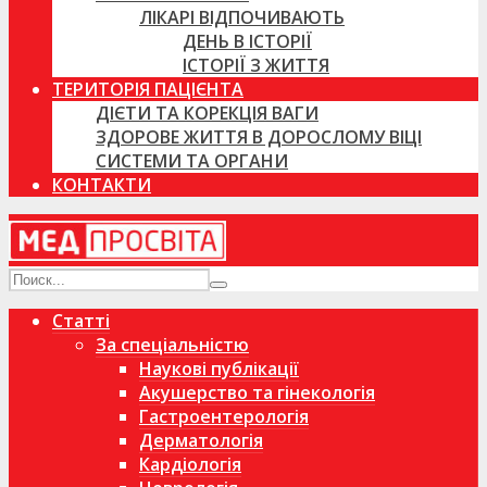
ЛІКАРІ ВІДПОЧИВАЮТЬ
ДЕНЬ В ІСТОРІЇ
ІСТОРІЇ З ЖИТТЯ
ТЕРИТОРІЯ ПАЦІЄНТА
ДІЄТИ ТА КОРЕКЦІЯ ВАГИ
ЗДОРОВЕ ЖИТТЯ В ДОРОСЛОМУ ВІЦІ
СИСТЕМИ ТА ОРГАНИ
КОНТАКТИ
Статті
За спеціальністю
Наукові публікації
Акушерство та гінекологія
Гастроентерологія
Дерматологія
Кардіологія