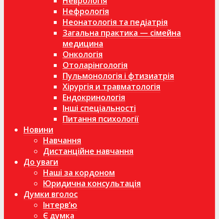
Неврологія
Нефрологія
Неонатологія та педіатрія
Загальна практика — сімейна
медицина
Онкологія
Отоларінгологія
Пульмонологія і фтизиатрія
Хірургія и травматологія
Ендокринологія
Інші спеціальності
Питання психології
Новини
Навчання
Дистанційне навчання
До уваги
Наші за кордоном
Юридична консультація
Думки вголос
Інтерв’ю
Є думка