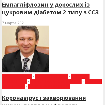
Емпагліфлозин у дорослих із
цукровим діабетом 2 типу з ССЗ
7 марта 2021
ВИБІР РЕДАКЦІЇ
•
ГОВОРЯТЬ ЛІКАРІ
•
ІНТЕРВ'Ю
СПЕЦІАЛІСТА
•
НИРКИ ТА СЕЧОВИЙ МІХУР
•
НОВИНИ
МЕДИЦИНИ
•
СТОРІНКА РЕДАКТОРА
Коронавірус і захворювання