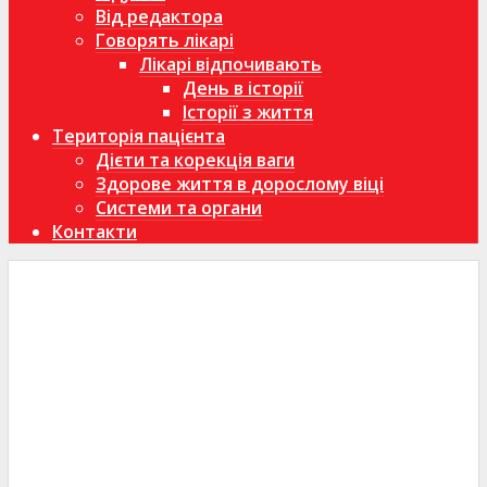
Від редактора
Говорять лікарі
Лікарі відпочивають
День в історії
Історії з життя
Територія пацієнта
Дієти та корекція ваги
Здорове життя в дорослому віці
Системи та органи
Контакти