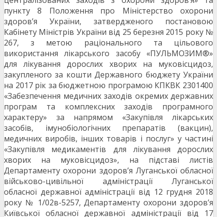
централізованих заходів з охорони здоров’я» та
пункту 8 Положення про Міністерство охорони
здоров’я України, затвердженого постановою
Кабінету Міністрів України від 25 березня 2015 року №
267, з метою раціонального та цільового
використання лікарського засобу «ПУЛЬМОЗИМ®»
для лікування дорослих хворих на муковісцидоз,
закупленого за кошти Державного бюджету України
на 2017 рік за бюджетною програмою КПКВК 2301400
«Забезпечення медичних заходів окремих державних
програм та комплексних заходів програмного
характеру» за напрямом «Закупівля лікарських
засобів, імунобіологічних препаратів (вакцин),
медичних виробів, інших товарів і послуг» у частині
«Закупівля медикаментів для лікування дорослих
хворих на муковісцидоз», на підставі листів
Департаменту охорони здоров’я Луганської обласної
військово-цивільної адміністрації Луганської
обласної державної адміністрації від 12 грудня 2018
року № 1/02в-5257, Департаменту охорони здоров’я
Київської обласної державної адміністрації від 17