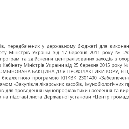
ів, передбачених у державному бюджеті для виконанн
ету Міністрів України від 17 березня 2011 року № 2
рограм та здійснення централізованих заходів з охор
Кабінету Міністрів України від 25 березня 2015 року №
™ КОМБІНОВАНА ВАКЦИНА ДЛЯ ПРОФІЛАКТИКИ КОРУ, ЕП
а бюджетною програмою КПКВК 2301400 «Забезпечен
ом «Закупівля лікарських засобів, імунобіологічних п
ратів для проведення імунопрофілактики населення та в
а на підставі листа Державної установи «Центр громад