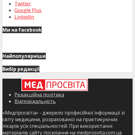
Twitter
Google Plus
LinkedIn
Ми на Facebook
Найпопулярніше
Вибір редакції
Редакційна політика
Відповідальність
«Медпросвіта» - джерело професійної інформації зі
світу медицини, розрахованої на практикуючих
лікарів усіх спеціальностей. При використанні
матеріалів сайту посилання на medprosvita.com.ua