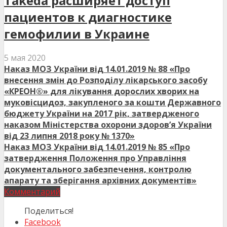
Takeda расширяет доступ
пациентов к диагностике
гемофилии в Украине
5 мая 2020
Наказ МОЗ України від 14.01.2019 № 88 «Про
внесення змін до Розподілу лікарського засобу
«КРЕОН®» для лікування дорослих хворих на
муковісцидоз, закупленого за кошти Державного
бюджету України на 2017 рік, затвердженого
наказом Міністерства охорони здоров’я України
від 23 липня 2018 року № 1370»
Наказ МОЗ України від 14.01.2019 № 85 «Про
затвердження Положення про Управління
документального забезпечення, контролю
апарату та зберігання архівних документів»
Комментарий
Поделиться!
Facebook