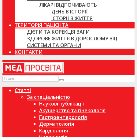
ЛІКАРІ ВІДПОЧИВАЮТЬ
ДЕНЬ В ІСТОРІЇ
ІСТОРІЇ З ЖИТТЯ
ТЕРИТОРІЯ ПАЦІЄНТА
ДІЄТИ ТА КОРЕКЦІЯ ВАГИ
ЗДОРОВЕ ЖИТТЯ В ДОРОСЛОМУ ВІЦІ
СИСТЕМИ ТА ОРГАНИ
КОНТАКТИ
Статті
За спеціальністю
Наукові публікації
Акушерство та гінекологія
Гастроентерологія
Дерматологія
Кардіологія