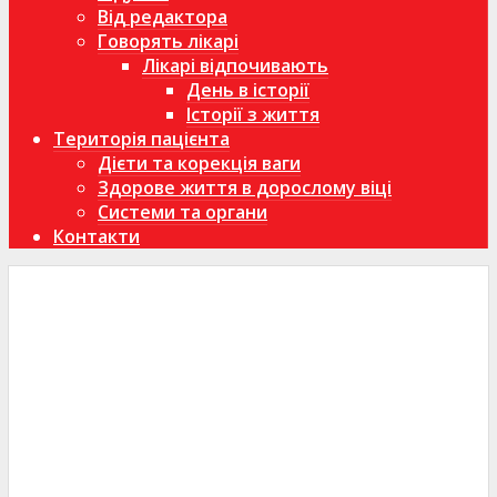
Від редактора
Говорять лікарі
Лікарі відпочивають
День в історії
Історії з життя
Територія пацієнта
Дієти та корекція ваги
Здорове життя в дорослому віці
Системи та органи
Контакти