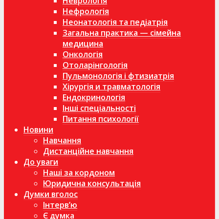
Неврологія
Нефрологія
Неонатологія та педіатрія
Загальна практика — сімейна
медицина
Онкологія
Отоларінгологія
Пульмонологія і фтизиатрія
Хірургія и травматологія
Ендокринологія
Інші спеціальності
Питання психології
Новини
Навчання
Дистанційне навчання
До уваги
Наші за кордоном
Юридична консультація
Думки вголос
Інтерв’ю
Є думка