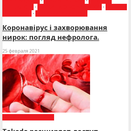
ВИБІР РЕДАКЦІЇ
•
ГОВОРЯТЬ ЛІКАРІ
•
ІНТЕРВ'Ю
СПЕЦІАЛІСТА
•
НИРКИ ТА СЕЧОВИЙ МІХУР
•
НОВИНИ
МЕДИЦИНИ
•
СТОРІНКА РЕДАКТОРА
Коронавірус і захворювання
нирок: погляд нефролога.
25 февраля 2021
НОВИНИ МЕДИЦИНИ