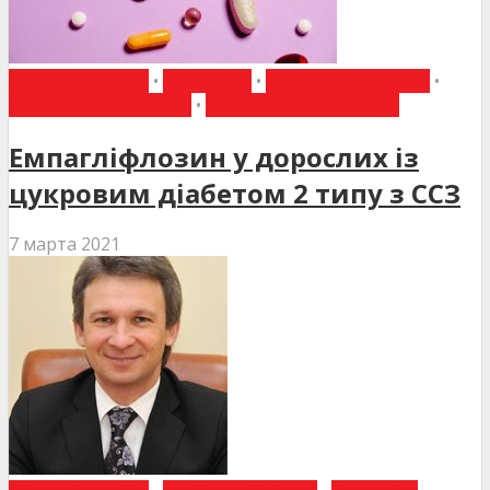
ВИБІР РЕДАКЦІЇ
•
ДО УВАГИ
•
ЕНДОКРИНОЛОГІЯ
•
НАУКОВІ ПУБЛІКАЦІЇ
•
НОВИНИ МЕДИЦИНИ
Емпагліфлозин у дорослих із
цукровим діабетом 2 типу з ССЗ
7 марта 2021