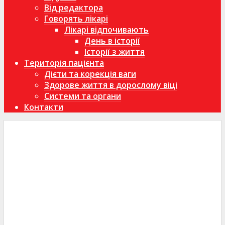
Від редактора
Говорять лікарі
Лікарі відпочивають
День в історії
Історії з життя
Територія пацієнта
Дієти та корекція ваги
Здорове життя в дорослому віці
Системи та органи
Контакти