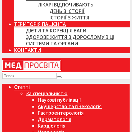
ЛІКАРІ ВІДПОЧИВАЮТЬ
ДЕНЬ В ІСТОРІЇ
ІСТОРІЇ З ЖИТТЯ
ТЕРИТОРІЯ ПАЦІЄНТА
ДІЄТИ ТА КОРЕКЦІЯ ВАГИ
ЗДОРОВЕ ЖИТТЯ В ДОРОСЛОМУ ВІЦІ
СИСТЕМИ ТА ОРГАНИ
КОНТАКТИ
Статті
За спеціальністю
Наукові публікації
Акушерство та гінекологія
Гастроентерологія
Дерматологія
Кардіологія