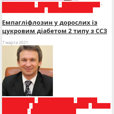
ВИБІР РЕДАКЦІЇ
•
ДО УВАГИ
•
ЕНДОКРИНОЛОГІЯ
•
НАУКОВІ ПУБЛІКАЦІЇ
•
НОВИНИ МЕДИЦИНИ
Емпагліфлозин у дорослих із
цукровим діабетом 2 типу з ССЗ
7 марта 2021
ВИБІР РЕДАКЦІЇ
•
ГОВОРЯТЬ ЛІКАРІ
•
ІНТЕРВ'Ю
СПЕЦІАЛІСТА
•
НИРКИ ТА СЕЧОВИЙ МІХУР
•
НОВИНИ
МЕДИЦИНИ
•
СТОРІНКА РЕДАКТОРА