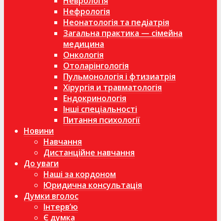
Неврологія
Нефрологія
Неонатологія та педіатрія
Загальна практика — сімейна
медицина
Онкологія
Отоларінгологія
Пульмонологія і фтизиатрія
Хірургія и травматологія
Ендокринологія
Інші спеціальності
Питання психології
Новини
Навчання
Дистанційне навчання
До уваги
Наші за кордоном
Юридична консультація
Думки вголос
Інтерв’ю
Є думка