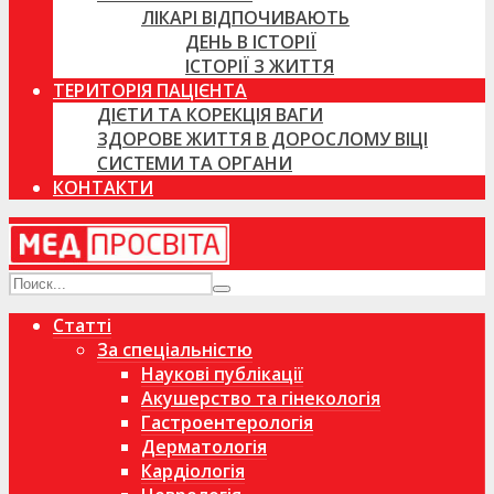
ЛІКАРІ ВІДПОЧИВАЮТЬ
ДЕНЬ В ІСТОРІЇ
ІСТОРІЇ З ЖИТТЯ
ТЕРИТОРІЯ ПАЦІЄНТА
ДІЄТИ ТА КОРЕКЦІЯ ВАГИ
ЗДОРОВЕ ЖИТТЯ В ДОРОСЛОМУ ВІЦІ
СИСТЕМИ ТА ОРГАНИ
КОНТАКТИ
Статті
За спеціальністю
Наукові публікації
Акушерство та гінекологія
Гастроентерологія
Дерматологія
Кардіологія