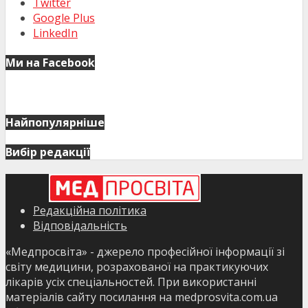
Twitter
Google Plus
LinkedIn
Ми на Facebook
Найпопулярніше
Вибір редакції
Редакційна політика
Відповідальність
«Медпросвіта» - джерело професійної інформації зі
світу медицини, розрахованої на практикуючих
лікарів усіх спеціальностей. При використанні
матеріалів сайту посилання на medprosvita.com.ua