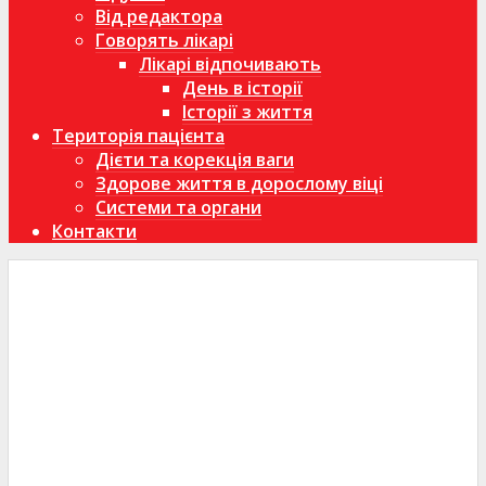
Від редактора
Говорять лікарі
Лікарі відпочивають
День в історії
Історії з життя
Територія пацієнта
Дієти та корекція ваги
Здорове життя в дорослому віці
Системи та органи
Контакти