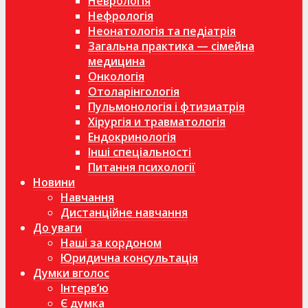
Неврологія
Нефрологія
Неонатологія та педіатрія
Загальна практика — сімейна
медицина
Онкологія
Отоларінгологія
Пульмонологія і фтизиатрія
Хірургія и травматологія
Ендокринологія
Інші спеціальності
Питання психології
Новини
Навчання
Дистанційне навчання
До уваги
Наші за кордоном
Юридична консультація
Думки вголос
Інтерв’ю
Є думка