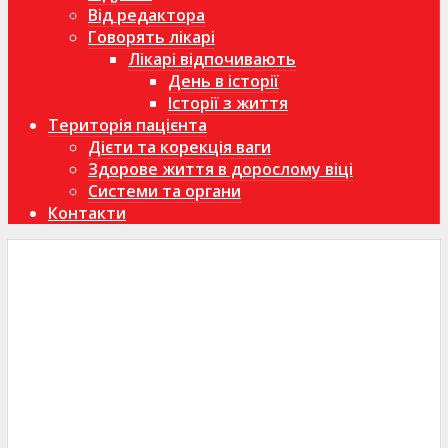
Від редактора
Говорять лікарі
Лікарі відпочивають
День в історії
Історії з життя
Територія пацієнта
Дієти та корекція ваги
Здорове життя в дорослому віці
Системи та органи
Контакти