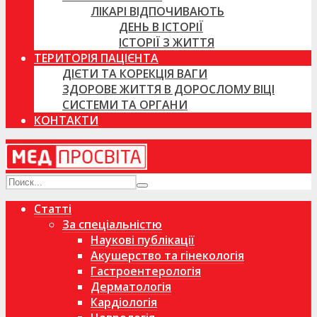
ЛІКАРІ ВІДПОЧИВАЮТЬ
ДЕНЬ В ІСТОРІЇ
ІСТОРІЇ З ЖИТТЯ
ТЕРИТОРІЯ ПАЦІЄНТА
ДІЄТИ ТА КОРЕКЦІЯ ВАГИ
ЗДОРОВЕ ЖИТТЯ В ДОРОСЛОМУ ВІЦІ
СИСТЕМИ ТА ОРГАНИ
КОНТАКТИ
Статті
За спеціальністю
Наукові публікації
Акушерство та гінекологія
Гастроентерологія
Дерматологія
Кардіологія