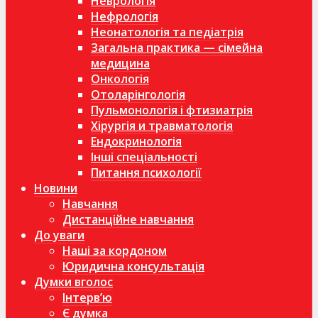
Неврологія
Нефрологія
Неонатологія та педіатрія
Загальна практика — сімейна
медицина
Онкологія
Отоларінгологія
Пульмонологія і фтизиатрія
Хірургія и травматологія
Ендокринологія
Інші спеціальності
Питання психології
Новини
Навчання
Дистанційне навчання
До уваги
Наші за кордоном
Юридична консультація
Думки вголос
Інтерв’ю
Є думка