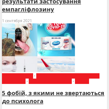
результати застосування
емпагліфлозину
1 сентября 2021
ВИБІР РЕДАКЦІЇ
•
ЗАГАЛЬНА ПРАКТИКА - СІМЕЙНА
МЕДИЦИНА
•
НОВИНИ МЕДИЦИНИ
•
СТАТТІ
5 фобій, з якими не звертаються
до психолога