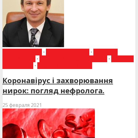
ВИБІР РЕДАКЦІЇ
•
ГОВОРЯТЬ ЛІКАРІ
•
ІНТЕРВ'Ю
СПЕЦІАЛІСТА
•
НИРКИ ТА СЕЧОВИЙ МІХУР
•
НОВИНИ
МЕДИЦИНИ
•
СТОРІНКА РЕДАКТОРА
Коронавірус і захворювання
нирок: погляд нефролога.
25 февраля 2021