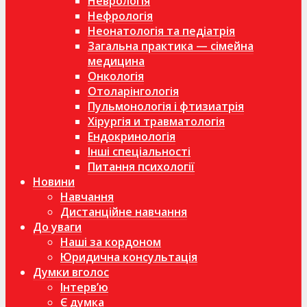
Неврологія
Нефрологія
Неонатологія та педіатрія
Загальна практика — сімейна
медицина
Онкологія
Отоларінгологія
Пульмонологія і фтизиатрія
Хірургія и травматологія
Ендокринологія
Інші спеціальності
Питання психології
Новини
Навчання
Дистанційне навчання
До уваги
Наші за кордоном
Юридична консультація
Думки вголос
Інтерв’ю
Є думка