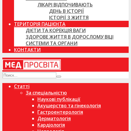
ЛІКАРІ ВІДПОЧИВАЮТЬ
ДЕНЬ В ІСТОРІЇ
ІСТОРІЇ З ЖИТТЯ
ТЕРИТОРІЯ ПАЦІЄНТА
ДІЄТИ ТА КОРЕКЦІЯ ВАГИ
ЗДОРОВЕ ЖИТТЯ В ДОРОСЛОМУ ВІЦІ
СИСТЕМИ ТА ОРГАНИ
КОНТАКТИ
Статті
За спеціальністю
Наукові публікації
Акушерство та гінекологія
Гастроентерологія
Дерматологія
Кардіологія