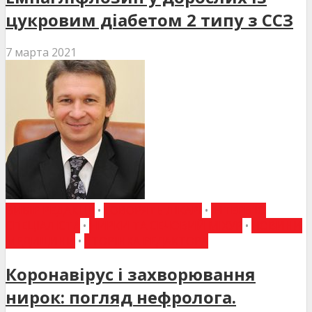
цукровим діабетом 2 типу з ССЗ
7 марта 2021
ВИБІР РЕДАКЦІЇ
•
ГОВОРЯТЬ ЛІКАРІ
•
ІНТЕРВ'Ю
СПЕЦІАЛІСТА
•
НИРКИ ТА СЕЧОВИЙ МІХУР
•
НОВИНИ
МЕДИЦИНИ
•
СТОРІНКА РЕДАКТОРА
Коронавірус і захворювання
нирок: погляд нефролога.