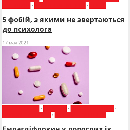
МЕДИЦИНА
•
НОВИНИ МЕДИЦИНИ
•
СТАТТІ
5 фобій, з якими не звертаються
до психолога
17 мая 2021
ВИБІР РЕДАКЦІЇ
•
ДО УВАГИ
•
ЕНДОКРИНОЛОГІЯ
•
НАУКОВІ ПУБЛІКАЦІЇ
•
НОВИНИ МЕДИЦИНИ
Емпагліфлозин у дорослих із