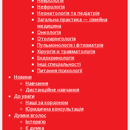
Неврологія
Нефрологія
Неонатологія та педіатрія
Загальна практика — сімейна
медицина
Онкологія
Отоларінгологія
Пульмонологія і фтизиатрія
Хірургія и травматологія
Ендокринологія
Інші спеціальності
Питання психології
Новини
Навчання
Дистанційне навчання
До уваги
Наші за кордоном
Юридична консультація
Думки вголос
Інтерв’ю
Є думка