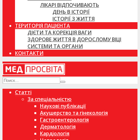
ЛІКАРІ ВІДПОЧИВАЮТЬ
ДЕНЬ В ІСТОРІЇ
ІСТОРІЇ З ЖИТТЯ
ТЕРИТОРІЯ ПАЦІЄНТА
ДІЄТИ ТА КОРЕКЦІЯ ВАГИ
ЗДОРОВЕ ЖИТТЯ В ДОРОСЛОМУ ВІЦІ
СИСТЕМИ ТА ОРГАНИ
КОНТАКТИ
Статті
За спеціальністю
Наукові публікації
Акушерство та гінекологія
Гастроентерологія
Дерматологія
Кардіологія