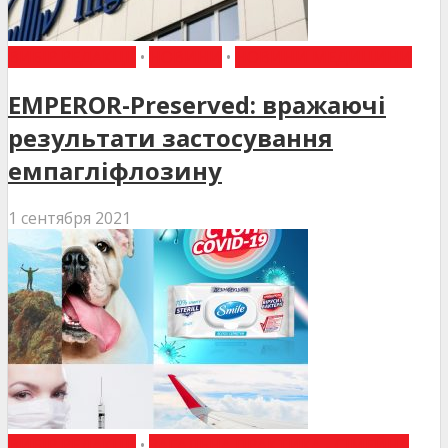
ВИБІР РЕДАКЦІЇ
•
НОВИНИ
•
НОВИНИ МЕДИЦИНИ
EMPEROR-Preserved: вражаючі
результати застосування
емпагліфлозину
1 сентября 2021
ВИБІР РЕДАКЦІЇ
•
ЗАГАЛЬНА ПРАКТИКА - СІМЕЙНА