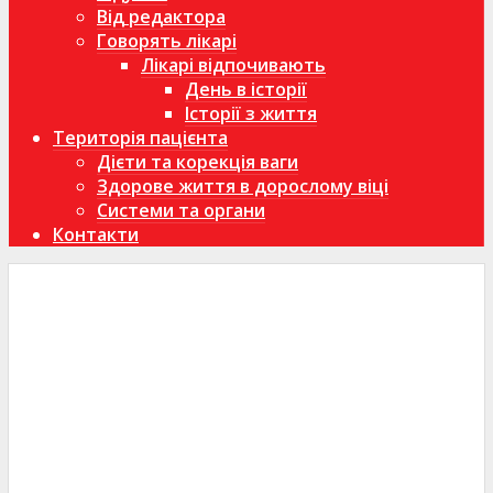
Від редактора
Говорять лікарі
Лікарі відпочивають
День в історії
Історії з життя
Територія пацієнта
Дієти та корекція ваги
Здорове життя в дорослому віці
Системи та органи
Контакти