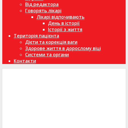
Від редактора
Говорять лікарі
Лікарі відпочивають
День в історії
Історії з життя
Територія пацієнта
Дієти та корекція ваги
Здорове життя в дорослому віці
Системи та органи
Контакти