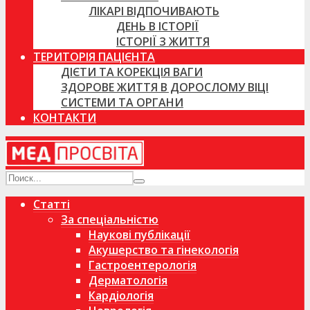
ЛІКАРІ ВІДПОЧИВАЮТЬ
ДЕНЬ В ІСТОРІЇ
ІСТОРІЇ З ЖИТТЯ
ТЕРИТОРІЯ ПАЦІЄНТА
ДІЄТИ ТА КОРЕКЦІЯ ВАГИ
ЗДОРОВЕ ЖИТТЯ В ДОРОСЛОМУ ВІЦІ
СИСТЕМИ ТА ОРГАНИ
КОНТАКТИ
Статті
За спеціальністю
Наукові публікації
Акушерство та гінекологія
Гастроентерологія
Дерматологія
Кардіологія