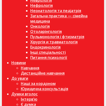
Неврологія
Нефрологія
Неонатологія та педіатрія
Загальна практика — сімейна
медицина
Онкологія
Отоларінгологія
Пульмонологія і фтизиатрія
Хірургія и травматологія
Ендокринологія
Інші спеціальності
Питання психології
Новини
Навчання
Дистанційне навчання
До уваги
Наші за кордоном
Юридична консультація
Думки вголос
Інтерв’ю
Є думка